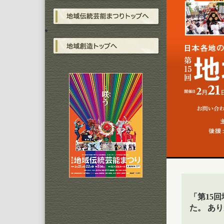
「第15
た。 あ