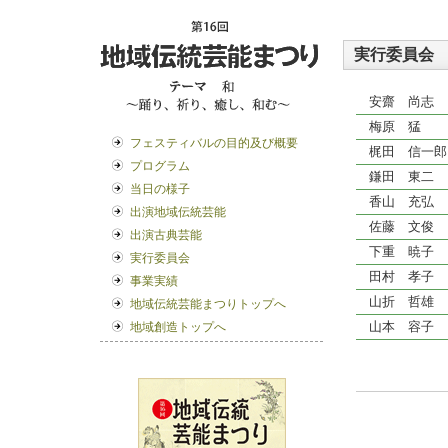
実行委員会
安齋 尚志
梅原 猛
フェスティバルの目的及び概要
梶田 信一郎
プログラム
鎌田 東二
当日の様子
香山 充弘
出演地域伝統芸能
佐藤 文俊
出演古典芸能
下重 暁子
実行委員会
田村 孝子
事業実績
山折 哲雄
地域伝統芸能まつりトップへ
山本 容子
地域創造トップへ