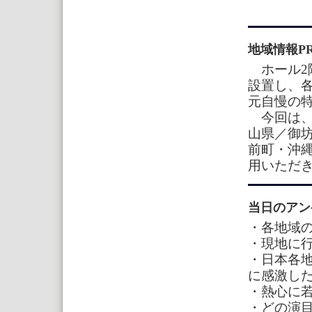
地域情報P
ホール2階
設置し、
元自慢の
今回は、
山県／御
前町・沖
用いただ
当日のアン
・各地域
・現地に
・日本各
に感激し
・熱心に
・どの演