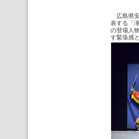
広島県安
表する「
の登場人
す緊張感