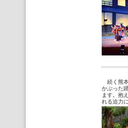
続く熊本
かぶった
ます。抱
れる迫力