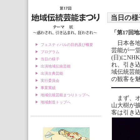
当日の様
「第17回
日本各地
フェスティバルの目的及び概要
芸能が一堂
プログラム
(日)にN
当日の様子
れ、引き
出演地域伝統芸能
域伝統芸能
出演古典芸能
の観客を
実行委員会
事業実績
地域伝統芸能まつりトップへ
まず、オ
地域創造トップへ
山大樹が
客は引き