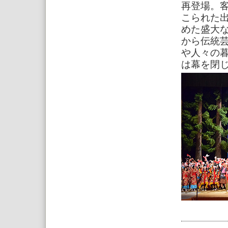
再登場。
こられた
めた盛大
から伝統
や人々の暮
は幕を閉