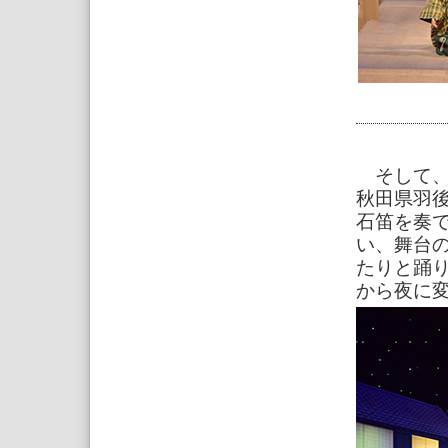
そして、
秋田県羽
石笛を奏
い、舞台
たりと踊
から夜に