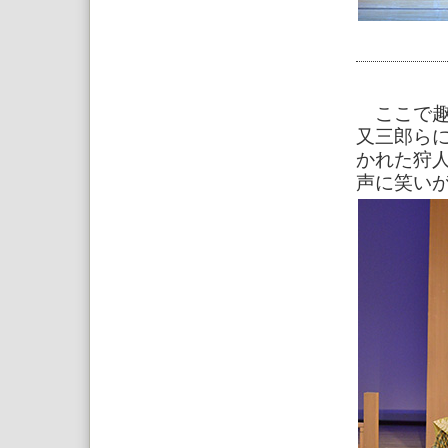
ここで趣
又三郎ら
かれた狩
声に笑い