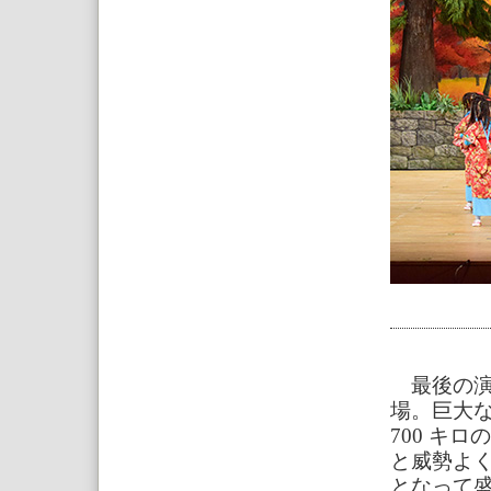
最後の演
場。巨大な
700 キ
と威勢よ
となって