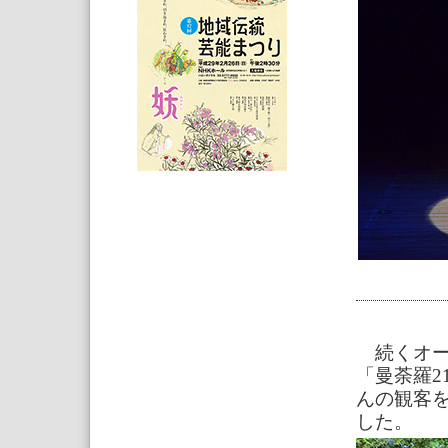
続くオー
「曼荼羅2
んの観客
した。