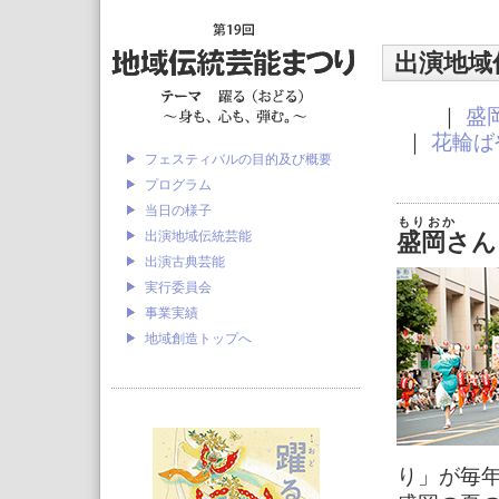
出演地域
｜
盛
｜
花輪ば
フェスティバルの目的及び概要
プログラム
当日の様子
もりおか
出演地域伝統芸能
盛岡さん
出演古典芸能
実行委員会
事業実績
地域創造トップへ
り」が毎年