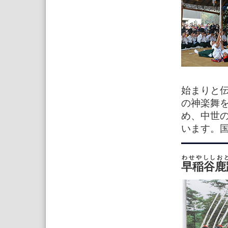
始まりと伝
の神楽舞
め、中世
います。
わせやししお
早稲谷鹿