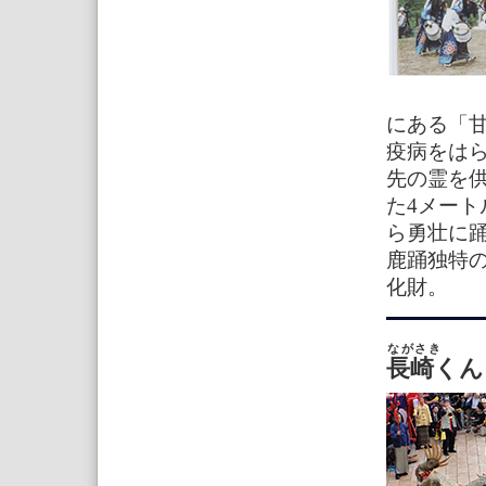
にある「
疫病をは
先の霊を
た4メー
ら勇壮に
鹿踊独特
化財。
ながさき 
長崎くん