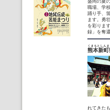
盛岡の夏
職場、学
踊り手、笛
ます。勇
を彩ります
録」を奪
くまもとしんま
熊本新町
れてきた