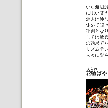
いた渡辺
に唄い替
源太は稀
休めて聞
評判とな
しては驚
の効果で
リズムテ
人々に愛
はな
花輪ばや