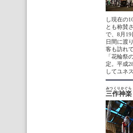
し現在の1
とも称賛
で、8月1
日間に渡
客も訪れて
「花輪祭
定。平成2
してユネ
みつくりかぐら
三作神楽