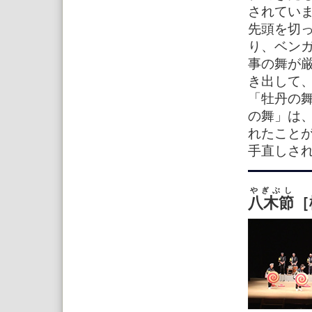
されてい
先頭を切
り、ベン
事の舞が
き出して
「牡丹の
の舞」は
れたこと
手直しさ
やぎぶし
八木節
［