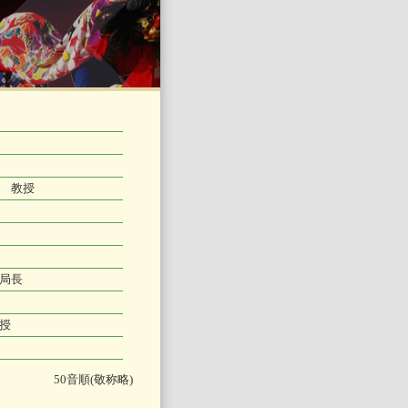
 教授
局長
授
50音順(敬称略)