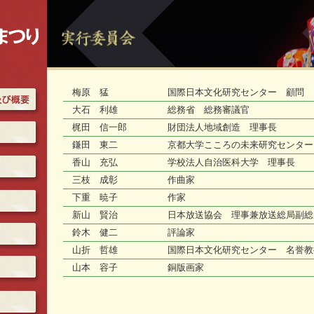
梅原 猛
国際日本文化研究センター 顧問
大石 利雄
総務省 総務審議官
梶田 信一郎
財団法人地域創造 理事長
鎌田 東二
京都大学こころの未来研究センター
香山 充弘
学校法人自治医科大学 理事長
三枝 成彰
作曲家
下重 暁子
作家
新山 賢治
日本放送協会 理事兼放送総局副総
鈴木 健二
評論家
山折 哲雄
国際日本文化研究センター 名誉教
山本 容子
銅版画家