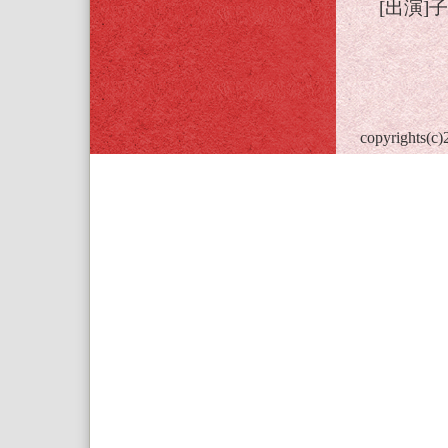
[出演]
copyrights(c)