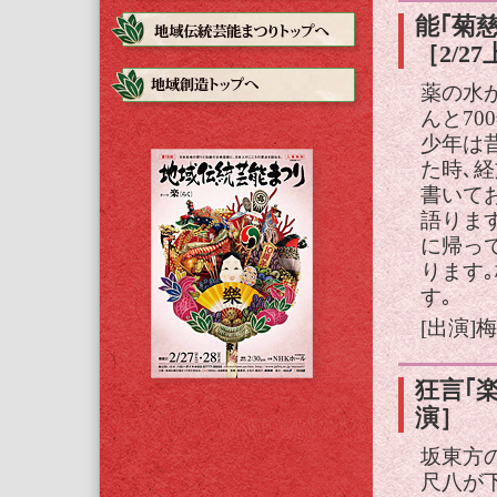
能｢菊
［2/2
薬の水
んと7
少年は
た時､
書いて
語りま
に帰っ
ります
す｡
[出演]
狂言｢楽
演］
坂東方
尺八が