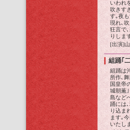
いわれ
吹きす
す｡夜
現れ､
狂言で
りします
[出演]
組踊｢二
組踊は
所作､
国皇帝の
城朝薫
島など
踊には
り込ま
ます｡
いたしま