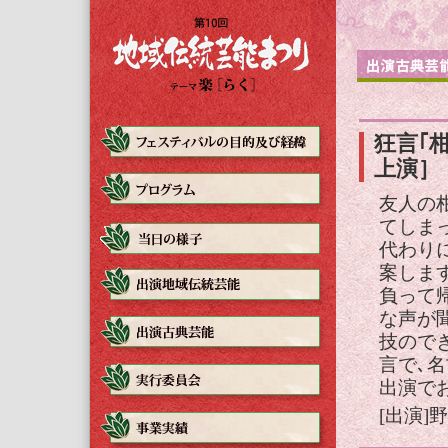
狂言｢柑
上演］
友人の
てしま
代わり
案しま
負って
な声が
技ので
言で､
出演で
[出演]