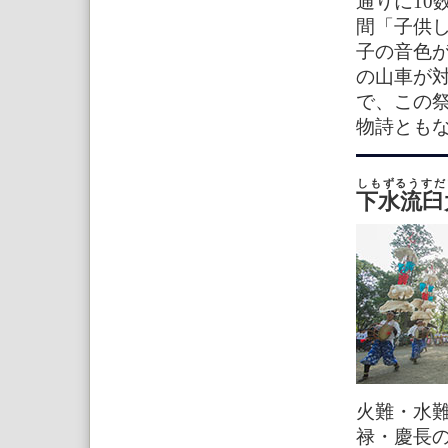
通りに10
間「子供
子の音色
の山車が
で、この
物詩とも
しもずるうすだ
下水流臼
火難・水
禄・慶長の