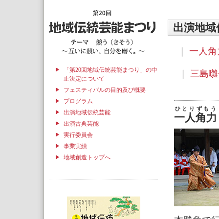
出演地域
｜
一人角
「第20回地域伝統芸能まつり」の中
｜
三島
止決定について
フェスティバルの目的及び概要
プログラム
ひとりずもう
出演地域伝統芸能
一人角力
出演古典芸能
実行委員会
事業実績
地域創造トップへ