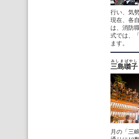
行い、気
現在、各
は、消防
式では、
ます。
みしまばやし
三島囃子
月の「三