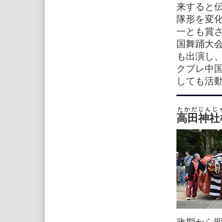
来すると伝
隊形を変
一とも賞さ
国舞踊大
も出演し
クプレ中
しても活
たかだじんじ
高田神社