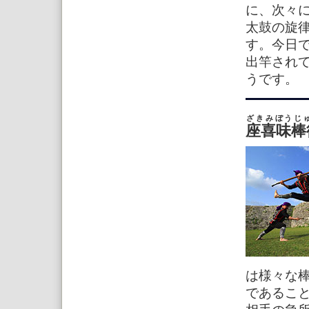
に、次々
太鼓の旋
す。今日で
出竿され
うです。
ざきみぼうじ
座喜味棒
は様々な
であること