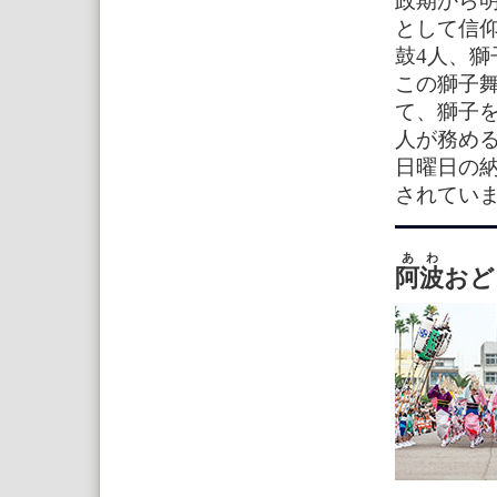
政期から
として信
鼓4人、獅
この獅子
て、獅子
人が務め
日曜日の納
されてい
あわ
阿波
おど