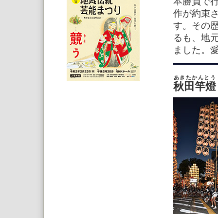
本勝負で行
作が約束
す。その歴
るも、地元
ました。
あきたかんとう
秋田竿燈