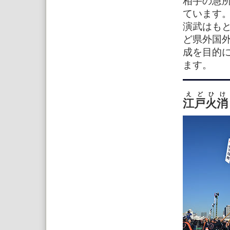
相手の急
ています。
演武はも
ど県外国
成を目的
ます。
えどひけ
江戸火消