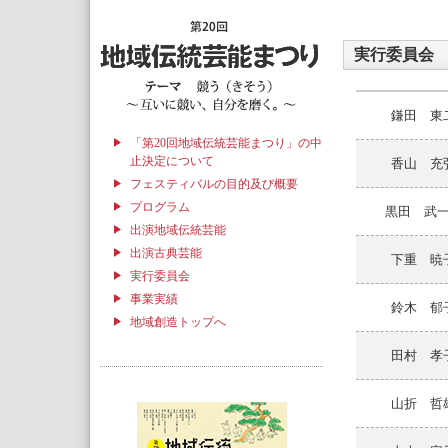
実行委員会
鎌田 東
「第20回地域伝統芸能まつり」の中
止決定について
香山 充
フェスティバルの目的及び概要
プログラム
黒田 武
出演地域伝統芸能
出演古典芸能
下重 暁
実行委員会
事業実績
鈴木 郁
地域創造トップへ
田村 孝
山折 哲