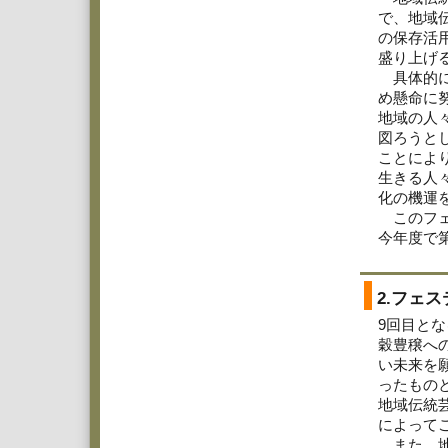
で、地域
の保存活
盛り上げ
具体的に
め懸命に
地域の人
図ろうと
ことによ
生きる人
化の機運
このフェ
今年度で
2.フェ
9回目と
穀豊穣へ
い未来を
ったもの
地域伝統
によって
また、地