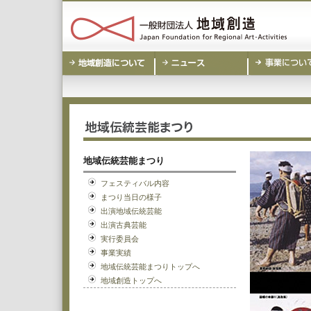
地域伝統芸能まつり
フェスティバル内容
まつり当日の様子
出演地域伝統芸能
出演古典芸能
実行委員会
事業実績
地域伝統芸能まつりトップへ
地域創造トップへ