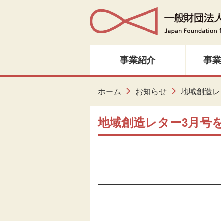
事業紹介
事業
人材育成・研修
ホーム
お知らせ
地域創造レ
音楽・邦楽
地域創造レター3月号
ダンス
演劇
創造ネットワーク
美術