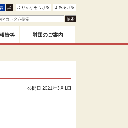
ふりがなをつける
よみあげる
青
黒
報告等
財団のご案内
ター
地域創造とは
バー
創造」
財団事業のあゆみ
公開日 2021年3月1日
告書
関係者名簿
版物
定款