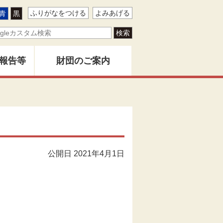
ふりがなをつける
よみあげる
青
黒
報告等
財団のご案内
ター
地域創造とは
バー
創造」
財団事業のあゆみ
公開日 2021年4月1日
告書
関係者名簿
版物
定款