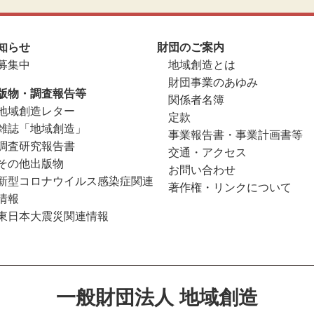
知らせ
財団のご案内
募集中
地域創造とは
財団事業のあゆみ
版物・調査報告等
関係者名簿
地域創造レター
定款
雑誌「地域創造」
事業報告書・事業計画書等
調査研究報告書
交通・アクセス
その他出版物
お問い合わせ
新型コロナウイルス感染症関連
著作権・リンクについて
情報
東日本大震災関連情報
一般財団法人 地域創造