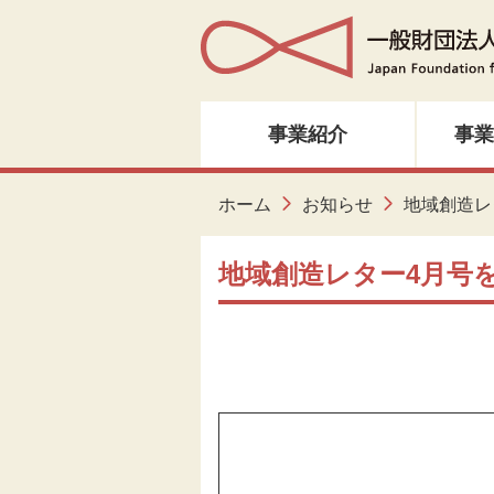
事業紹介
事業
人材育成・研修
ホーム
お知らせ
地域創造レ
音楽・邦楽
地域創造レター4月号
ダンス
演劇
創造ネットワーク
美術