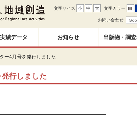
文字サイズ
小
中
大
文字カラー
白
お問い合わせ
実績データ
お知らせ
出版物・調査
地域創造レ
ター4月号を発行しました
募集中
バックナン
を発行しました
雑誌「地域
調査研究報
その他出