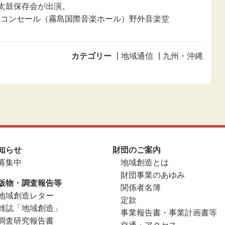
太鼓保存会が出演。
まコンセール（霧島国際音楽ホール）野外音楽堂
カテゴリー
地域通信
九州・沖縄
知らせ
財団のご案内
募集中
地域創造とは
財団事業のあゆみ
版物・調査報告等
関係者名簿
地域創造レター
定款
雑誌「地域創造」
事業報告書・事業計画書等
調査研究報告書