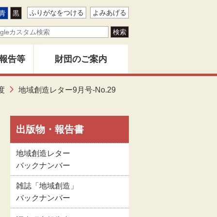
ふりがなをつける
よみあげる
青
黒
報告等
財団のご案内
ター
度
地域創造レター9月号-No.29
地域創造とは
バー
創造」
財団事業のあゆみ
出版物・報告書
地域創造レター
告書
関係者名簿
バックナンバー
雑誌「地域創造」
版物
定款
バックナンバー