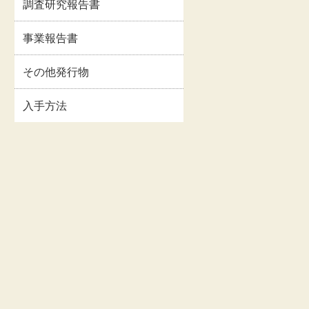
調査研究報告書
イルス
事業報告書・事業計
情報
画書等
事業報告書
関連情
交通・アクセス
その他発行物
入手方法
お問い合わせ
著作権・リンクにつ
いて