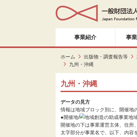
事業紹介
事業
人材育成・研修
ホーム
出版物・調査報告等
九州・沖縄
音楽・邦楽
九州・沖縄
ダンス
データの見方
演劇
情報は地域ブロック別に、開催地
●
開催地/
地
創造ネットワーク
開催地の下は事業運営主体、住所
太字部分が事業名で、以下、内容
美術