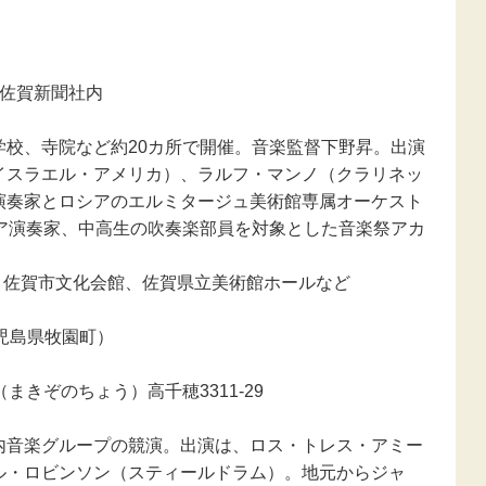
新型コロナウ
感染症関連
東日本大震災
3 佐賀新聞社内
報
学校、寺院など約20カ所で開催。音楽監督下野昇。出演
イスラエル・アメリカ）、ラルフ・マンノ（クラリネッ
演奏家とロシアのエルミタージュ美術館専属オーケスト
ュア演奏家、中高生の吹奏楽部員を対象とした音楽祭アカ
場］佐賀市文化会館、佐賀県立美術館ホールなど
鹿児島県牧園町）
（まきぞのちょう）高千穂3311-29
内音楽グループの競演。出演は、ロス・トレス・アミー
ル・ロビンソン（スティールドラム）。地元からジャ