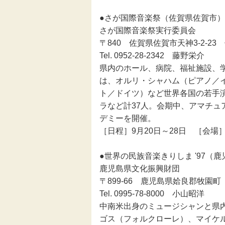
●さが国際音楽祭（佐賀県佐賀市）
伝統芸能
さが国際音楽祭実行委員会
〒840 佐賀県佐賀市天神3-2-2
助成
Tel. 0952-28-2342 藤野栄介
県内のホール、病院、福祉施設、
フェスティバル
は、オルリ・シャハム（ピアノ／
ト／ドイツ）など世界各国の若手
地域創造大賞
ラなど計37人。会期中、アマチ
デミーを開催。
［日程］9月20日～28日 ［会
●世界の民族音楽きりしま '97（
鹿児島県文化振興財団
〒899-66 鹿児島県姶良郡牧園町
Tel. 0995-78-8000 小山昭洋
中南米出身のミュージシャンと県
ゴス（フォルクローレ）、マイケ