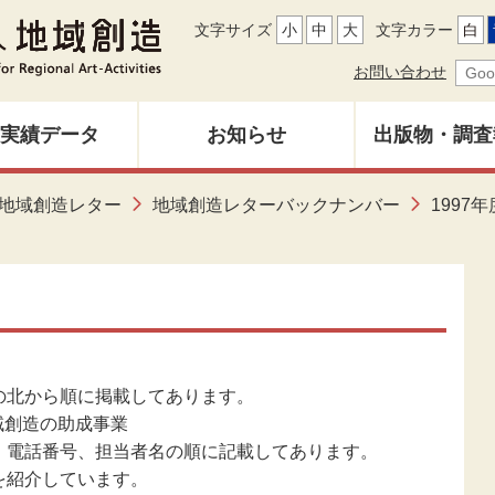
文字サイズ
小
中
大
文字カラー
白
お問い合わせ
実績データ
お知らせ
出版物・調査
地域創造レ
地域創造レター
地域創造レターバックナンバー
1997年
募集中
バックナン
雑誌「地域
調査研究報
の北から順に掲載してあります。
域創造の助成事業
その他出
、電話番号、担当者名の順に記載してあります。
を紹介しています。