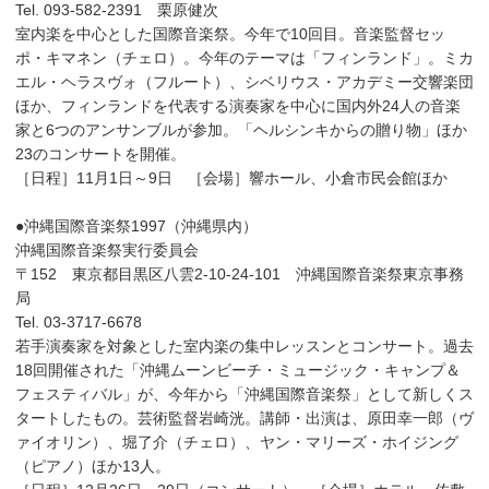
Tel. 093-582-2391 栗原健次
室内楽を中心とした国際音楽祭。今年で10回目。音楽監督セッ
ポ・キマネン（チェロ）。今年のテーマは「フィンランド」。ミカ
エル・ヘラスヴォ（フルート）、シベリウス・アカデミー交響楽団
ほか、フィンランドを代表する演奏家を中心に国内外24人の音楽
家と6つのアンサンブルが参加。「ヘルシンキからの贈り物」ほか
23のコンサートを開催。
［日程］11月1日～9日 ［会場］響ホール、小倉市民会館ほか
●沖縄国際音楽祭1997（沖縄県内）
沖縄国際音楽祭実行委員会
〒152 東京都目黒区八雲2-10-24-101 沖縄国際音楽祭東京事務
局
Tel. 03-3717-6678
若手演奏家を対象とした室内楽の集中レッスンとコンサート。過去
18回開催された「沖縄ムーンビーチ・ミュージック・キャンプ＆
フェスティバル」が、今年から「沖縄国際音楽祭」として新しくス
タートしたもの。芸術監督岩崎洸。講師・出演は、原田幸一郎（ヴ
ァイオリン）、堀了介（チェロ）、ヤン・マリーズ・ホイジング
（ピアノ）ほか13人。