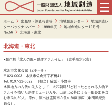
ホーム
出版物・調査報告等
地域創造レター
地域創造レ
ターバックナンバー
1999年度
地域創造レター12月号-
No.56
北海道・東北
北海道・東北
●創作劇『北天の風～戯作アテルイ伝』（岩手県水沢市）
水沢市文化会館（Zホール）
〒023-0003 水沢市佐倉河字石橋41
Tel. 0197-22-6622 ［担当］脇坂・小野寺
水沢地方の古代の先人として、大和朝廷郡と戦ったとされる人物ア
テルイを描いた創作ミュージカル。出演は公募による一般参加を含
む市民約50人。原作、演出は盛岡市在住の加藤源広（劇団風紀委
員会）。