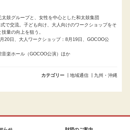
新型コロナウ
感染症関連
太鼓グループと、女性を中心とした和太鼓集団
東日本大震災
形式で交流。子ども向け、大人向けのワークショップをそ
報
と技量の向上を狙う。
20日、大人ワークショップ：8月19日、GOCOO公
音楽ホール（GOCOO公演）ほか
カテゴリー
地域通信
九州・沖縄
知らせ
財団のご案内