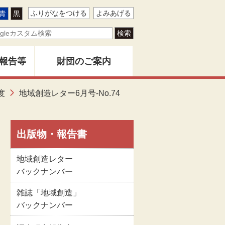
ふりがなをつける
よみあげる
青
黒
報告等
財団のご案内
ター
度
地域創造レター6月号-No.74
地域創造とは
バー
創造」
財団事業のあゆみ
出版物・報告書
地域創造レター
告書
関係者名簿
バックナンバー
雑誌「地域創造」
版物
定款
バックナンバー