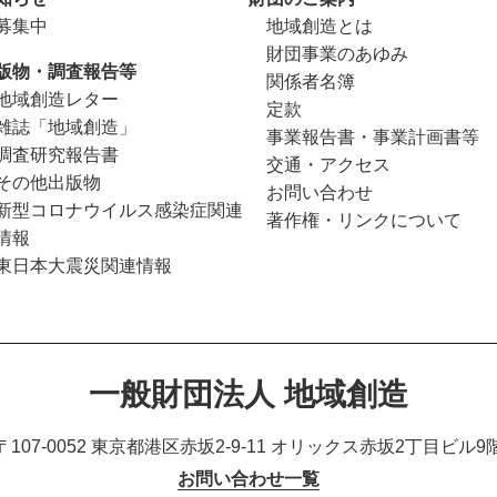
募集中
地域創造とは
財団事業のあゆみ
版物・調査報告等
関係者名簿
地域創造レター
定款
雑誌「地域創造」
事業報告書・事業計画書等
調査研究報告書
交通・アクセス
その他出版物
お問い合わせ
新型コロナウイルス感染症関連
著作権・リンクについて
情報
東日本大震災関連情報
一般財団法人 地域創造
〒107-0052 東京都港区赤坂2-9-11
オリックス赤坂2丁目ビル9
お問い合わせ一覧