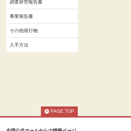
調査研究報告書
イルス
事業報告書・事業計
情報
画書等
事業報告書
関連情
交通・アクセス
その他発行物
入手方法
お問い合わせ
著作権・リンクにつ
いて
PAGE TOP
全国公共ホールからの情報ページ