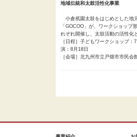
地域伝統和太鼓活性化事業
伝統芸能
小倉祇園太鼓をはじめとした地元
「GOCOO」が、ワークショップ
助成
れぞれ開催し、太鼓活動の活性化
［日程］子どもワークショップ：7月
フェスティバル
演：8月18日
［会場］北九州市立戸畑市市民会館
地域創造大賞
事業紹介
お