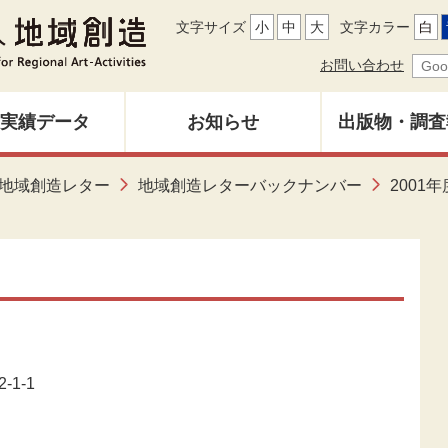
文字サイズ
小
中
大
文字カラー
白
お問い合わせ
実績データ
お知らせ
出版物・調査
地域創造レ
地域創造レター
地域創造レターバックナンバー
2001年
募集中
バックナン
雑誌「地域
調査研究報
-1-1
その他出