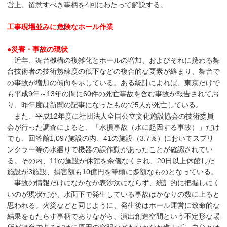
営上、留意すべき事柄を4回にわたって解説する。
工事現場並みに危険なホール作業
●災害・事故の現状
近年、舞台機構の複雑化とホールの増加、およびそれに携わる舞
台技術者の技術熟練度の低下などの複合的な要素が絡まり、舞台で
の事故が増加の傾向を示している。ある統計によれば、東京だけで
も平成9年～13年の間に60件の死亡事故を含む事故が報告されてお
り、昨年度は新聞の記事になったもので5人が死亡している。
また、平成12年度に社団法人全国公立文化施設協会の技術委員
会が行った調査によると、「水損事故（水に起因する事故）」だけ
でも、回答館1,097施設の内、41の施設（3.7％）においてスプリ
ンクラー等の水廻りで機器の誤作動があったことが確認されてい
る。その内、11の施設が休館を余儀なくされ、20日以上休館した
施設が3施設、損害額も10億円を筆頭に多額なものとなっている。
事故の情報だけになかなか表沙汰にならず、統計的に把握しにく
いのが現状だが、水面下で発生している事故はかなりの数に上ると
思われる。火災などと同じように、発生後はホール運営に致命的な
結果をもたらす事柄でありながら、演出創造空間という不定形な場