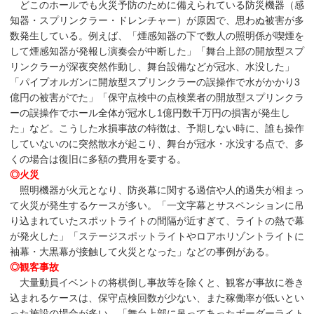
どこのホールでも火災予防のために備えられている防災機器（感
知器・スプリンクラー・ドレンチャー）が原因で、思わぬ被害が多
数発生している。例えば、「煙感知器の下で数人の照明係が喫煙を
して煙感知器が発報し演奏会が中断した」「舞台上部の開放型スプ
リンクラーが深夜突然作動し、舞台設備などが冠水、水没した」
「パイプオルガンに開放型スプリンクラーの誤操作で水がかかり3
億円の被害がでた」「保守点検中の点検業者の開放型スプリンクラ
ーの誤操作でホール全体が冠水し1億円数千万円の損害が発生し
た」など。こうした水損事故の特徴は、予期しない時に、誰も操作
していないのに突然散水が起こり、舞台が冠水・水没する点で、多
くの場合は復旧に多額の費用を要する。
◎火災
照明機器が火元となり、防炎幕に関する過信や人的過失が相まっ
て火災が発生するケースが多い。「一文字幕とサスペンションに吊
り込まれていたスポットライトの間隔が近すぎて、ライトの熱で幕
が発火した」「ステージスポットライトやロアホリゾントライトに
袖幕・大黒幕が接触して火災となった」などの事例がある。
◎観客事故
大量動員イベントの将棋倒し事故等を除くと、観客が事故に巻き
込まれるケースは、保守点検回数が少ない、また稼働率が低いとい
った施設の場合が多い。「舞台上部に吊ってあったボーダーライト