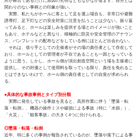
所が舞台であるだけに原因の究明などもなかなか進まず、自分とは
関わりのない事柄との印象が強い。
実際、私たちがホールに客として足を運ぶ場合も、非常口や避難
誘導灯、足下灯などの安全対策に注意を払うことは少ない。振り返
ってみると、ホールは楽しみを提供する場とのイメージが強いこと
もあり、ホテルなどと異なり、積極的に防災や安全管理のアナウン
ス、パンフレットの配布などをしている例にほとんど出会わない。
それは、借り手としての主催者がその場の責任者として存在して
おり、ホールとしての管理者が不在であることも一因となっている
ように思う。しかし、ホール側が演出創造空間という場を主催者に
提供し、その対価として使用料を取っている限り、責任を免れるこ
とはできないわけで、ホール側の責任者としての自覚が求められ
る。
●具体的な事故事例とタイプ別分類
実際に発生している事故を見ると、高所作業に伴う「墜落・転
落・転倒」、機器の操作ミスや破損による事故（特に「水損」）、
「火災」、「観客事故」の大きく4つに分けられる。
◎墜落・転落・転倒
近年、特に多くの事例が報告されているのが、墜落や落下による事