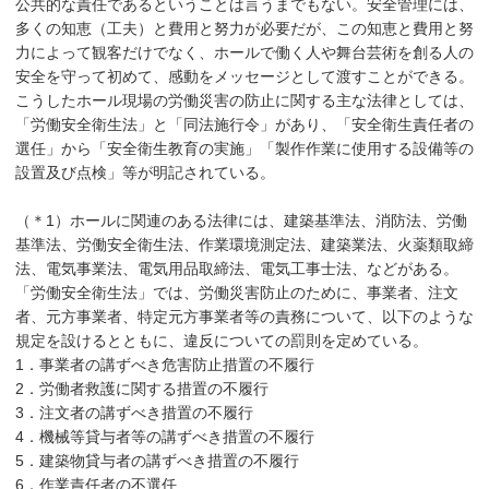
公共的な責任であるということは言うまでもない。安全管理には、
多くの知恵（工夫）と費用と努力が必要だが、この知恵と費用と努
力によって観客だけでなく、ホールで働く人や舞台芸術を創る人の
安全を守って初めて、感動をメッセージとして渡すことができる。
こうしたホール現場の労働災害の防止に関する主な法律としては、
「労働安全衛生法」と「同法施行令」があり、「安全衛生責任者の
選任」から「安全衛生教育の実施」「製作作業に使用する設備等の
設置及び点検」等が明記されている。
（＊1）ホールに関連のある法律には、建築基準法、消防法、労働
基準法、労働安全衛生法、作業環境測定法、建築業法、火薬類取締
法、電気事業法、電気用品取締法、電気工事士法、などがある。
「労働安全衛生法」では、労働災害防止のために、事業者、注文
者、元方事業者、特定元方事業者等の責務について、以下のような
規定を設けるとともに、違反についての罰則を定めている。
1．事業者の講ずべき危害防止措置の不履行
2．労働者救護に関する措置の不履行
3．注文者の講ずべき措置の不履行
4．機械等貸与者等の講ずべき措置の不履行
5．建築物貸与者の講ずべき措置の不履行
6．作業責任者の不選任