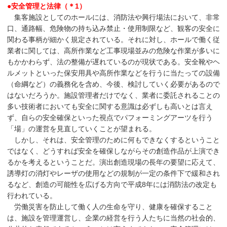
●安全管理と法律（＊1）
集客施設としてのホールには、消防法や興行場法において、非常
口、通路幅、危険物の持ち込み禁止・使用制限など、観客の安全に
関わる事柄が細かく規定されている。それに対し、ホールで働く従
業者に関しては、高所作業など工事現場並みの危険な作業が多いに
もかかわらず、法の整備が遅れているのが現状である。安全靴やヘ
ルメットといった保安用具や高所作業などを行うに当たっての設備
（命綱など）の義務化を含め、今後、検討していく必要があるので
はないだろうか。施設管理者だけでなく、業者に委託されることの
多い技術者においても安全に関する意識は必ずしも高いとは言え
ず、自らの安全確保といった視点でパフォーミングアーツを行う
「場」の運営を見直していくことが望まれる。
しかし、それは、安全管理のために何もできなくするということ
ではなく、どうすれば安全を確保しながらその創造作品が上演でき
るかを考えるということだ。演出創造現場の長年の要望に応えて、
誘導灯の消灯やレーザの使用などの規制が一定の条件下で緩和され
るなど、創造の可能性を広げる方向で平成8年には消防法の改定も
行われている。
労働災害を防止して働く人の生命を守り、健康を確保すること
は、施設を管理運営し、企業の経営を行う人たちに当然の社会的、