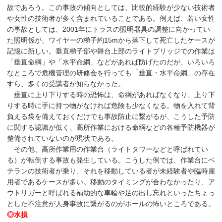
故であろう。この事故の傾向としては、比較的経験が少ない技術者
や女性の技術者が多く含まれていることである。例えば、若い女性
の事故としては、2001年にトラスの照明器具の調整に向かってい
た照明係が、ワイヤーの梯子約15mから落下して死亡したケースが
記憶に新しい。垂直梯子部や舞台上部のライトブリッジでの作業は
「垂直命綱」や「水平命綱」などがあれば防げたのだが、いろいろ
なところで危機管理の研修会を行っても「垂直・水平命綱」の存在
すら、多くの受講者が知らなかった。
垂直に上り下りする時の恐怖は、命綱があればなくなり、上り下
りする時に手に持つ物がなければ危険も少なくなる。物を入れて背
負える袋を備えておくだけでも事故防止に繋がるが、こうした予防
に関する認識が低く、高所作業における命綱などの各種予防機器が
整備されていないのが現状である。
その他、高所作業用の作業台（ライトタワーなどと呼ばれてい
る）が転倒する事故も発生している。こうした例では、作業台にベ
テランの技術者が乗り、それを移動している者が未経験者や臨時雇
用者であるケースが多い。移動のタイミングが合わなかったり、ア
ウトリガーと呼ばれる補助的な車輪や足の出し忘れといったちょっ
とした不注意が人身事故に繋がるのがホールの怖いところである。
◎水損