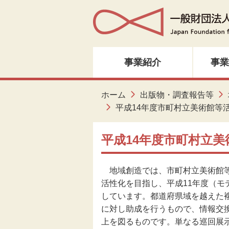
事業紹介
事業
人材育成・研修
ホーム
出版物・調査報告等
平成14年度市町村立美術館等
音楽・邦楽
平成14年度市町村立
ダンス
地域創造では、市町村立美術館等
演劇
活性化を目指し、平成11年度（
しています。都道府県域を越えた
創造ネットワーク
に対し助成を行うもので、情報交
上を図るものです。単なる巡回展
美術