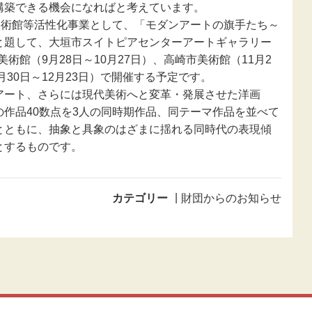
新型コロナウ
構築できる機会になればと考えています。
感染症関連
美術館等活性化事業として、「モダンアートの旗手たち～
と題して、大垣市スイトピアセンターアートギャラリー
東日本大震災
美術館（9月28日～10月27日）、高崎市美術館（11月2
報
月30日～12月23日）で開催する予定です。
ート、さらには現代美術へと変革・発展させた洋画
作品40数点を3人の同時期作品、同テーマ作品を並べて
とともに、抽象と具象のはざまに揺れる同時代の表現傾
とするものです。
カテゴリー
財団からのお知らせ