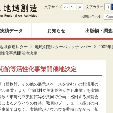
文字サイズ
小
中
大
文字カラー
白
お問い合わせ
実績データ
お知らせ
出版物・調査
地域創造レ
地域創造レター
地域創造レターバックナンバー
2002年
募集中
バックナン
活性化事業開催地決定
雑誌「地域
美術館等活性化事業開催地決定
調査研究報
（博物館、その他の展示スペースを含む）の利活用の
モデル事業）より「市町村立美術館等活性化事業」を実施
複数の市町村立美術館等が共同で企画・巡回する展覧会
その他出
換によるノウハウの修得、職員のプロデュース能力の向
示事業ではなく、実施館がノウハウを蓄積しながら、都