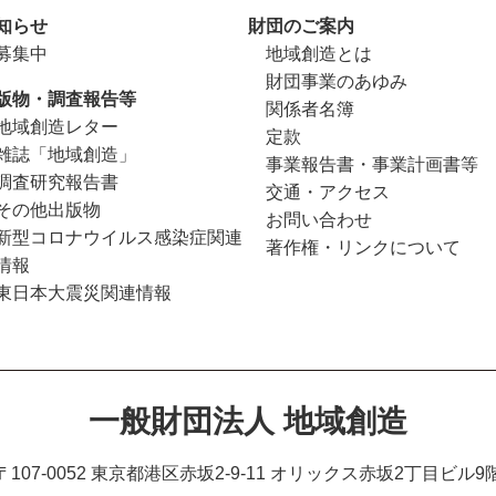
知らせ
財団のご案内
募集中
地域創造とは
財団事業のあゆみ
版物・調査報告等
関係者名簿
地域創造レター
定款
雑誌「地域創造」
事業報告書・事業計画書等
調査研究報告書
交通・アクセス
その他出版物
お問い合わせ
新型コロナウイルス感染症関連
著作権・リンクについて
情報
東日本大震災関連情報
一般財団法人 地域創造
〒107-0052 東京都港区赤坂2-9-11
オリックス赤坂2丁目ビル9