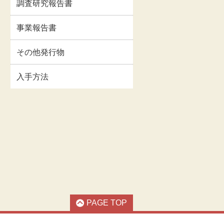
調査研究報告書
イルス
事業報告書・事業計
情報
画書等
事業報告書
関連情
交通・アクセス
その他発行物
入手方法
お問い合わせ
著作権・リンクにつ
いて
PAGE TOP