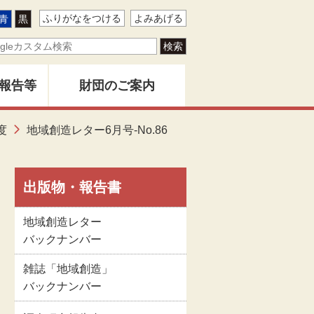
ふりがなをつける
よみあげる
青
黒
報告等
財団のご案内
ター
度
地域創造レター6月号-No.86
地域創造とは
バー
創造」
財団事業のあゆみ
出版物・報告書
地域創造レター
告書
関係者名簿
バックナンバー
雑誌「地域創造」
版物
定款
バックナンバー