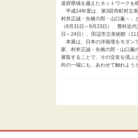
道府県域を越えたネットワークを
平成14年度は、第3回市町村立
伝統芸能
村井正誠・矢橋六郎・山口薫～」
（8月31日～9月23日）、豊科近代
助成
日～24日）、田辺市立美術館（11
本展は、日本の洋画壇をモダンア
フェスティバル
家、村井正誠・矢橋六郎・山口薫の
展覧することで、その交友を偲ぶ
地域創造大賞
向の一端にも、あわせて触れよう