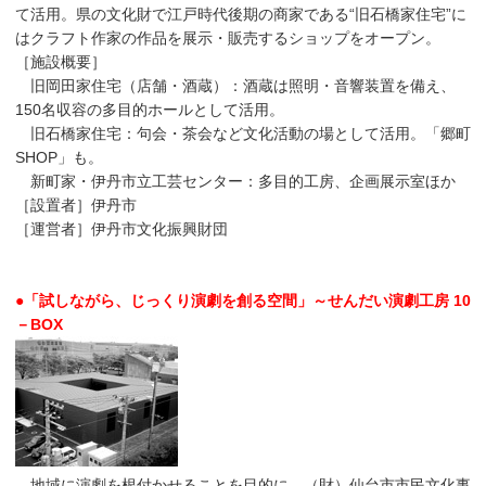
て活用。県の文化財で江戸時代後期の商家である“旧石橋家住宅”に
はクラフト作家の作品を展示・販売するショップをオープン。
［施設概要］
旧岡田家住宅（店舗・酒蔵）：酒蔵は照明・音響装置を備え、
150名収容の多目的ホールとして活用。
旧石橋家住宅：句会・茶会など文化活動の場として活用。「郷町
SHOP」も。
新町家・伊丹市立工芸センター：多目的工房、企画展示室ほか
［設置者］伊丹市
［運営者］伊丹市文化振興財団
●「試しながら、じっくり演劇を創る空間」～せんだい演劇工房 10
－BOX
地域に演劇を根付かせることを目的に、（財）仙台市市民文化事