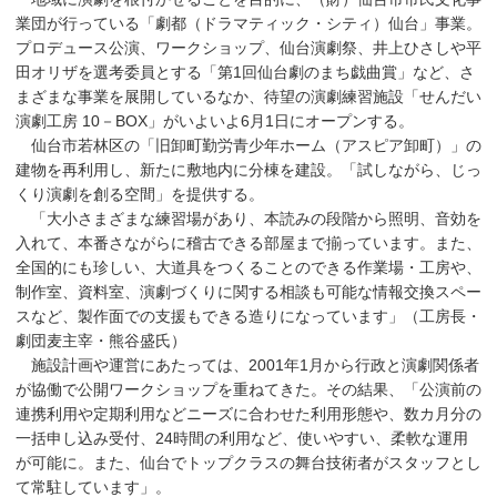
業団が行っている「劇都（ドラマティック・シティ）仙台」事業。
プロデュース公演、ワークショップ、仙台演劇祭、井上ひさしや平
田オリザを選考委員とする「第1回仙台劇のまち戯曲賞」など、さ
まざまな事業を展開しているなか、待望の演劇練習施設「せんだい
演劇工房 10－BOX」がいよいよ6月1日にオープンする。
仙台市若林区の「旧卸町勤労青少年ホーム（アスピア卸町）」の
建物を再利用し、新たに敷地内に分棟を建設。「試しながら、じっ
くり演劇を創る空間」を提供する。
「大小さまざまな練習場があり、本読みの段階から照明、音効を
入れて、本番さながらに稽古できる部屋まで揃っています。また、
全国的にも珍しい、大道具をつくることのできる作業場・工房や、
制作室、資料室、演劇づくりに関する相談も可能な情報交換スペー
スなど、製作面での支援もできる造りになっています」（工房長・
劇団麦主宰・熊谷盛氏）
施設計画や運営にあたっては、2001年1月から行政と演劇関係者
が協働で公開ワークショップを重ねてきた。その結果、「公演前の
連携利用や定期利用などニーズに合わせた利用形態や、数カ月分の
一括申し込み受付、24時間の利用など、使いやすい、柔軟な運用
が可能に。また、仙台でトップクラスの舞台技術者がスタッフとし
て常駐しています」。