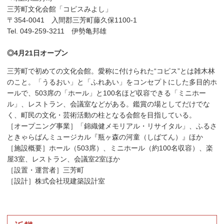
三芳町文化会館「コピスみよし」
〒354-0041 入間郡三芳町藤久保1100-1
Tel. 049-259-3211 伊勢亀邦雄
◎4月21日オープン
三芳町で初めての文化会館。愛称に付けられた“コピス”とは雑木林
のこと。「うるおい」と「ふれあい」をコンセプトにした多目的ホ
ールで、503席の「ホール」と100名ほど収容できる「ミニホー
ル」、レストラン、会議室などがある。鑑賞の場としてだけでな
く、町民の文化・芸術活動の柱となる会館を目指している。
［オープニング事業］「錦織健メモリアル・リサイタル」、ふるさ
ときゃらばんミュージカル『瓶ヶ森の河童（しばてん）』ほか
［施設概要］ホール（503席）、ミニホール（約100名収容）、楽
屋3室、レストラン、会議室2室ほか
［設置・運営者］三芳町
［設計］株式会社現建築設計室