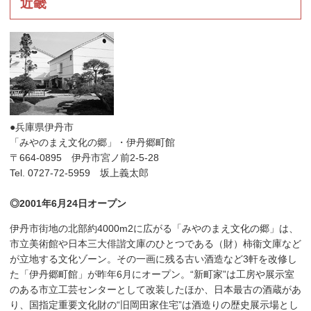
近畿
●兵庫県伊丹市
「みやのまえ文化の郷」・伊丹郷町館
〒664-0895 伊丹市宮ノ前2-5-28
Tel. 0727-72-5959 坂上義太郎
◎2001年6月24日オープン
伊丹市街地の北部約4000m2に広がる「みやのまえ文化の郷」は、
市立美術館や日本三大俳諧文庫のひとつである（財）柿衞文庫など
が立地する文化ゾーン。その一画に残る古い酒造など3軒を改修し
た「伊丹郷町館」が昨年6月にオープン。“新町家”は工房や展示室
のある市立工芸センターとして改装したほか、日本最古の酒蔵があ
り、国指定重要文化財の“旧岡田家住宅”は酒造りの歴史展示場とし