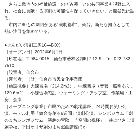
さらに敷地内の福祉施設「のぞみ苑」との共同事業も視野に入
れ、社会に貢献する演劇の可能性を探っていきたい、と熊谷氏は語
る。
市内に80もの劇団がある“演劇都市”、仙台。新たな拠点として、
熱い注目を集めている。
●せんだい演劇工房10―BOX
［オープン日］2002年6月1日
［所在地］〒984-0015 仙台市若林区卸町2-12-9 Tel. 022-782-
7510
［設置者］仙台市
［運営者］（財）仙台市市民文化事業団
［施設概要］大練習場（214.2m2）、中練習場（音響・照明あり、
129.6m2）、小練習場3室、ウォーミング・アップ室、作業場・工
房、倉庫
［オープニング事業］市民のための劇場講座、24時間お笑い公
演、モデル利用「舞台を創る6週間」演劇公演、シンポジウム「劇
のまちシンポジウム「演劇の冒険」「空間の祝杯」、井上ひさし演
劇学校、平田オリザ劇のまち戯曲講座ほか