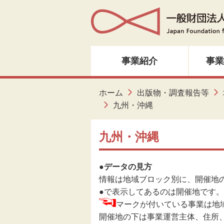
事業紹介
事業
人材育成・研修
ホーム
出版物・調査報告等
九州・沖縄
音楽・邦楽
九州・沖縄
ダンス
●データの見方
演劇
情報は地域ブロック別に、開催地
●で表示してあるのは開催地です。
創造ネットワーク
マークが付いている事業は地
開催地の下は事業運営主体、住所
美術