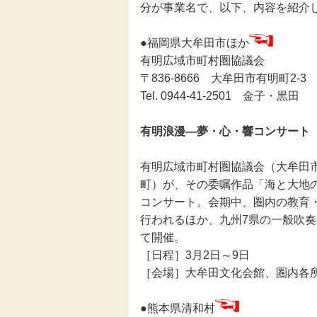
分が事業名で、以下、内容を紹介
伝統芸能
●福岡県大牟田市ほか
有明広域市町村圏協議会
助成
〒836-8666 大牟田市有明町2
Tel. 0944-41-2501 金子・黒田
フェスティバル
有明浪漫―夢・心・響コンサート
地域創造大賞
有明広域市町村圏協議会（大牟田
町）が、その委嘱作品「海と大地
コンサート。会期中、圏内の教育
行われるほか、九州7県の一般吹
て開催。
［日程］3月2日～9日
［会場］大牟田文化会館、圏内各
●熊本県清和村