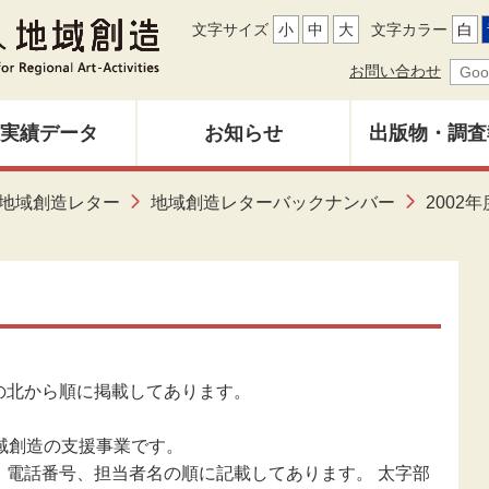
文字サイズ
小
中
大
文字カラー
白
お問い合わせ
実績データ
お知らせ
出版物・調査
地域創造レ
地域創造レター
地域創造レターバックナンバー
2002年
募集中
バックナン
雑誌「地域
調査研究報
の北から順に掲載してあります。
その他出
域創造の支援事業です。
、電話番号、担当者名の順に記載してあります。 太字部