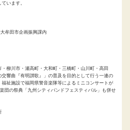
新型コロナウ
しています。
感染症関連
東日本大震災
報
-3 大牟田市企画振興課内
市・柳川市・瀬高町・大和町・三橋町・山川町・高田
の交響曲『有明讃歌』」の普及を目的として行う一連の
・福祉施設で福岡県警音楽隊等によるミニコンサートが
奏楽団の祭典「九州シティバンドフェスティバル」も併せ
所