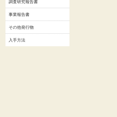
調査研究報告書
イルス
事業報告書・事業計
情報
画書等
事業報告書
関連情
交通・アクセス
その他発行物
入手方法
お問い合わせ
著作権・リンクにつ
いて