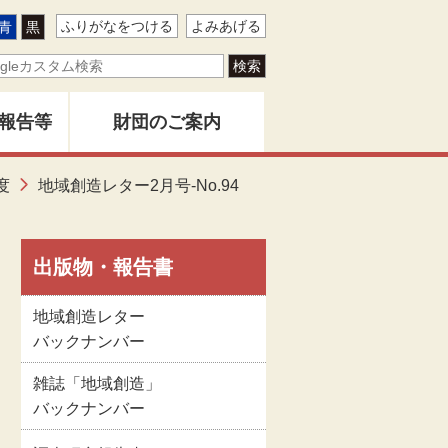
ふりがなをつける
よみあげる
青
黒
報告等
財団のご案内
ター
度
地域創造レター2月号-No.94
地域創造とは
バー
創造」
財団事業のあゆみ
出版物・報告書
地域創造レター
告書
関係者名簿
バックナンバー
雑誌「地域創造」
版物
定款
バックナンバー