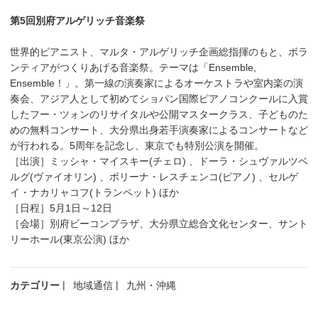
第5回別府アルゲリッチ音楽祭
世界的ピアニスト、マルタ・アルゲリッチ企画総指揮のもと、ボラ
ンティアがつくりあげる音楽祭。テーマは「Ensemble,
Ensemble！」。第一線の演奏家によるオーケストラや室内楽の演
奏会、アジア人として初めてショパン国際ピアノコンクールに入賞
したフー・ツォンのリサイタルや公開マスタークラス、子どものた
めの無料コンサート、大分県出身若手演奏家によるコンサートなど
が行われる。5周年を記念し、東京でも特別公演を開催。
［出演］ミッシャ・マイスキー(チェロ) 、ドーラ・シュヴァルツベ
ルグ(ヴァイオリン) 、ポリーナ・レスチェンコ(ピアノ) 、セルゲ
イ・ナカリャコフ(トランペット) ほか
［日程］5月1日～12日
［会場］別府ビーコンプラザ、大分県立総合文化センター、サント
リーホール(東京公演) ほか
カテゴリー
地域通信
九州・沖縄