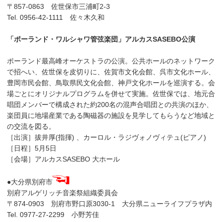
〒857-0863 佐世保市三浦町2-3
Tel. 0956-42-1111 佐々木久和
「ポーランド・ワルシャワ管弦楽団」アルカスSASEBO公演
ポーランド最高峰オーケストラの公演。公共ホールのネットワーク
で招へい、佐世保を皮切りに、佐賀市文化会館、呉市文化ホール、
豊岡市民会館、鳥取県民文化会館、神戸文化ホールを巡演する。会
場ごとにオリジナルプログラムを併せて実施。佐世保では、地元合
唱団メンバーで構成された約200名の混声合唱団との共演のほか、
楽団員に地場産業である陶磁器の施設を見学してもらうなど地域と
の交流を図る。
［出演］拔井厚(指揮) 、カーロル・ラジヴォノヴィテュ(ピアノ)
［日程］5月5日
［会場］アルカスSASEBO 大ホール
●大分県別府市
別府アルゲリッチ音楽祭組織委員会
〒874-0903 別府市野口原3030-1 大分県ニューライフプラザ内
Tel. 0977-27-2299 小野芳佳