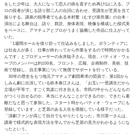
をした少年は、大人になって恋人の病を直すため再び山に入る。プ
ロの役者が演じる語り部二人の台詞に合わせ、受講生が芝居を当て
振りする。講座の指導者でもある木村繁（むすび座所属）の台本・
演出による舞台は、語り、群読、身体表現、映像を構成した様式美
をベースに、アマチュアとプロがうまく協働した作品に仕上がって
いた。
「1週間ホールを借り切って仕込みをしました。ボランティアに
は社会人が多く、仕事が終わってから作業をするので時間がかかる
んです」とプロデューサーの永井聡子さん。現在、パティオ・ウェ
ーブのメンバーは約100名。フロント、広報、企画制作、美術、技
術で登録し、自主事業について無償でサポートを行っている。
30年の歴史をもつ地元アマチュア劇団希求の団員で、第1回から
しみん劇に出演している鈴木春江さんは、「お互い一受講生だから
立場が平等で、すごく気楽に付き合える。市民の中からどんなもの
がつくり出せるのか、本当にそんなことができるのか、できたら素
敵だなと思って参加した。スタート時からパティオ・ウェーブにも
登録しています」と芝居のある人生を堪能している様子だった。
「演劇ファンが高じて自分でもやりたくなった」市川英一さんは、
講座で様式的な表現方法を学んでから芝居の見方がわかるようにな
ったという。