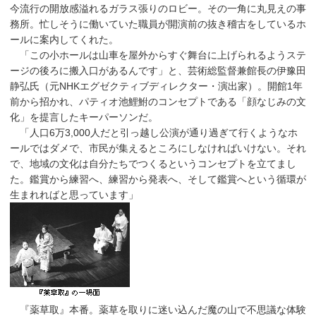
今流行の開放感溢れるガラス張りのロビー。その一角に丸見えの事
務所。忙しそうに働いていた職員が開演前の抜き稽古をしているホ
ールに案内してくれた。
「この小ホールは山車を屋外からすぐ舞台に上げられるようステ
ージの後ろに搬入口があるんです」と、芸術総監督兼館長の伊豫田
静弘氏（元NHKエグゼクティブディレクター・演出家）。開館1年
前から招かれ、パティオ池鯉鮒のコンセプトである「顔なじみの文
化」を提言したキーパーソンだ。
「人口6万3,000人だと引っ越し公演が通り過ぎて行くようなホ
ールではダメで、市民が集えるところにしなければいけない。それ
で、地域の文化は自分たちでつくるというコンセプトを立てまし
た。鑑賞から練習へ、練習から発表へ、そして鑑賞へという循環が
生まれればと思っています」
『薬草取』本番。薬草を取りに迷い込んだ魔の山で不思議な体験