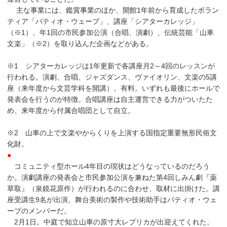
主な事業には、鑑賞事業のほか、開館1年前から育成したボラン
ティア「パティオ・ウェーブ」、講座「シアターカレッジ」
（※1）、年1回の市民参加公演（合唱、演劇）、伝統芸能「山車
文楽」（※2）を取り込んだ企画などがある。
※1 シアターカレッジは1年更新で各講座月2～4回のレッスンが
行われる。演劇、合唱、ジャズダンス、ヴァイオリン、文楽の5講
座（来年度から文芸学科を開講）。有料。いずれも最後にホールで
発表会を行うのが特徴。合唱講座は自主運営できる力がついたた
め、来年度から付属合唱団として自立。
※2 山車の上で文楽やからくりを上演する国指定重要無形民俗文
化財。
●
コミュニティ型ホール4年目の現状はどうなっているのだろう
か。演劇講座の発表会と市民参加公演を兼ねた第4回しみん劇『薬
草取』（泉鏡花原作）が行われるのに合わせ、取材に出掛けた。講
座受講生9名が出演、舞台美術の製作や技術助手はパティオ・ウェ
ーブのメンバーだ。
2月1日。中庭で知立山車の原寸大レプリカが出迎えてくれた。