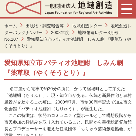
ホーム
出版物・調査報告等
地域創造レター
地域創造レ
ターバックナンバー
2003年度
地域創造レター3月号-
No.107
愛知県知立市 パティオ池鯉鮒 しみん劇 『薬草取（や
くそうとり）』
愛知県知立市 パティオ池鯉鮒 しみん劇
『薬草取（やくそうとり）』
名古屋から電車で約20分の所に、かつて宿場町として栄えた
「池鯉鮒（ちりふ）」、現・知立市がある。伝統と新興住宅と農村
風景が交差するこの町に、2000年7月、市制30周年記念で知立市文
化会館「パティオ池鯉鮒（ちりゅう）」が誕生した。
ここの特徴は、後発のコミュニティ型ホールとして構想段階から
市民参加の枠組みを取り入れていること、民間から芸術総監督兼館
長とプロデューサーを迎えた任意団体「ちりゅう芸術創造協会」が
運営していることだ。