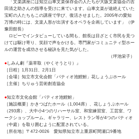
「文楽講座には知立山車文楽保存会の人たちが大阪文楽協会の吉
田清之助さんの指導を受けに来ています。山車文楽が途絶えていた
宝町の人たちもこの講座で学び、復活させました。2005年の愛知
万博の時には、文楽人形が出演するオペラを企画しています」（伊
豫田館長）
ロビーでインタビューしている間も、館長は目ざとく市民を見つ
けては駆け寄り、笑顔で声をかける。専門家がコミュニティ型ホー
ルの運営を成功させる秘訣を見た気がした。
（坪池栄子）
●
しみん劇『薬草取（やくそうとり）』
［日程］1月31日、2月1日
［会場］知立市文化会館「パティオ池鯉鮒」花しょうぶホール
［主催］ちりゅう芸術創造協会
●
知立市文化会館「パティオ池鯉鮒」
［施設概要］かきつばたホール（1,004席）、花しょうぶホール
（293席）、大中小4つのリハーサル室、和室練習室、工芸室、ワ
ークショップルーム、ギャラリー、レストラン等が4つのパティオ
（中庭）を取り囲むように配置されている。
［所在地］〒472-0026 愛知県知立市上重原町間瀬口9番地