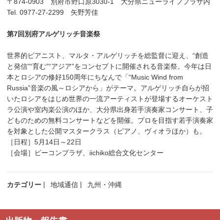
〒874-0903 別府市野口原3030-1 大分県ニューライフプラザ内
Tel. 0977-27-2299 矢野芳佳
第7回別府アルゲリッチ音楽祭
世界的ピアニスト、マルタ・アルゲリッチを総監督に迎え、“創造
と発信”“育む”“アジア”をコンセプトに開催される音楽祭。今年は日
本とロシアの修好150周年にちなんで「“Music Wind from
Russia”音楽の風～ロシアから」がテーマ。アルゲリッチ自らが招
いたロシアをはじめ世界の一流アーティストが登場するオーケスト
ラ公演や室内楽公演のほか、大分県出身若手演奏家コンサート、子
どものための無料コンサートなどを開催。プロを目指す若手演奏家
を対象とした公開マスタークラス（ピアノ、ヴィオラほか）も。
［日程］5月14日～22日
［会場］ビーコンプラザ、iichiko総合文化センター
カテゴリー
地域通信
九州・沖縄