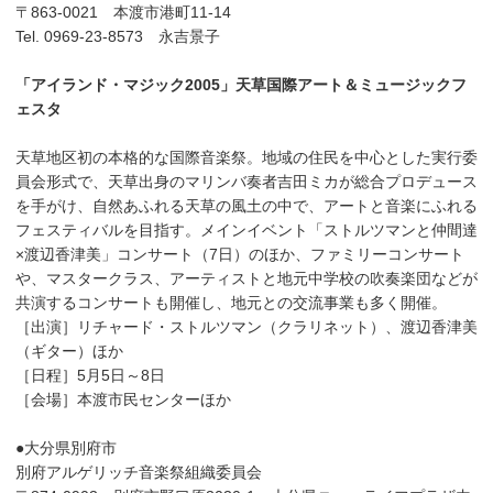
〒863-0021 本渡市港町11-14
Tel. 0969-23-8573 永吉景子
「アイランド・マジック2005」天草国際アート＆ミュージックフ
ェスタ
天草地区初の本格的な国際音楽祭。地域の住民を中心とした実行委
員会形式で、天草出身のマリンバ奏者吉田ミカが総合プロデュース
を手がけ、自然あふれる天草の風土の中で、アートと音楽にふれる
フェスティバルを目指す。メインイベント「ストルツマンと仲間達
×渡辺香津美」コンサート（7日）のほか、ファミリーコンサート
や、マスタークラス、アーティストと地元中学校の吹奏楽団などが
共演するコンサートも開催し、地元との交流事業も多く開催。
［出演］リチャード・ストルツマン（クラリネット）、渡辺香津美
（ギター）ほか
［日程］5月5日～8日
［会場］本渡市民センターほか
●大分県別府市
別府アルゲリッチ音楽祭組織委員会