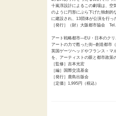
十嵐淳設計によるこの劇場は、空
のように円形にぶら下げた独創的な
に建設され、13団体が公演を行っ
［発行］（財）大阪都市協会 Tel. 06
アート戦略都市―EU・日本のクリ
アートの力で甦った街─創造都市
英国ゲーツヘッドやフランス・マ
を、アーティストの眼と都市政策
［監修］吉本光宏
［編］国際交流基金
［発行］鹿島出版会
［定価］1,995円（税込）