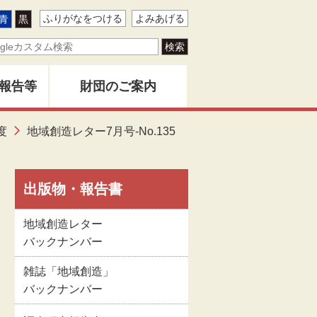
ふりがなをつける
よみあげる
青
黒
報告等
財団のご案内
ター
度
地域創造レター7月号-No.135
地域創造とは
バー
創造」
財団事業のあゆみ
出版物・報告書
地域創造レター
告書
関係者名簿
バックナンバー
雑誌「地域創造」
版物
定款
バックナンバー