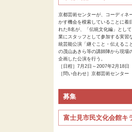
伝統芸能
京都芸術センターが、コーディネ
かす機会を模索していることに着
助成
れた8名が、「伝統文化編」とし
業にスタッフとして参加する実習
フェスティバル
統芸能公演「継ぐこと・伝えるこ
の茂山あきら等の講師陣から現場
企画した公演を行う。
地域創造大賞
［日程］7月2日～2007年2月18日
［問い合わせ］京都芸術センター Tel. 
募集
富士見市民文化会館キ