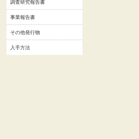
調査研究報告書
イルス
事業報告書・事業計
情報
画書等
事業報告書
関連情
交通・アクセス
その他発行物
入手方法
お問い合わせ
著作権・リンクにつ
いて