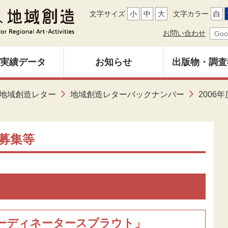
文字サイズ
小
中
大
文字カラー
白
お問い合わせ
実績データ
お知らせ
出版物・調査
地域創造レ
地域創造レター
地域創造レターバックナンバー
2006年
募集中
バックナン
雑誌「地域
募集等
調査研究報
その他出
ーディネータースプラウト」