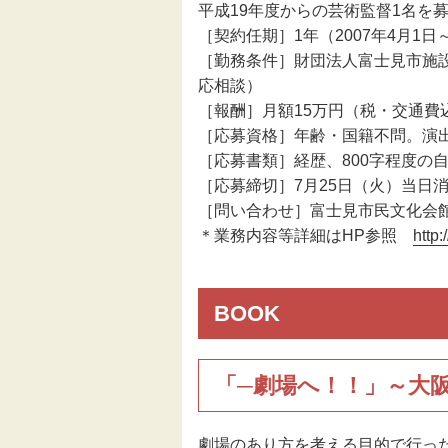
平成19年度からの芸術監督1名を
［契約任期］1年（2007年4月1日
［勤務条件］財団法人富士見市施
応相談）
［報酬］月額15万円（税・交通費
［応募資格］年齢・国籍不問。演
［応募書類］経歴、800字程度の
［応募締切］7月25日（火）当日
［問い合わせ］富士見市民文化会館キラリ
＊業務内容等詳細はHP参照
http:
BOOK
「─劇場へ！！」～大
劇場のあり方を考える目的で行っ