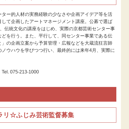
新型コロナウ
感染症関連
ーター的人材の実務経験の少なさや企画アイデア等を活
目して企画したアートマネージメント講座。公募で選ば
東日本大震災
て、伝統文化の講座をはじめ、実際の京都芸術センター事
報
などを行う。また、平行して、同センター事業である伝
と」の企画立案から予算管理・広報などを大蔵流狂言師
のノウハウを学びつつ行い、最終的には来年4月、実際に
075-213-1000
ラリ☆ふじみ芸術監督募集