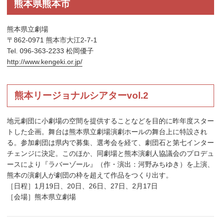
熊本県熊本市
熊本県立劇場
〒862-0971 熊本市大江2-7-1
Tel. 096-363-2233 松岡優子
http://www.kengeki.or.jp/
熊本リージョナルシアターvol.2
地元劇団に小劇場の空間を提供することなどを目的に昨年度スター
トした企画。舞台は熊本県立劇場演劇ホールの舞台上に特設され
る。参加劇団は県内で募集、選考会を経て、劇団石と第七インター
チェンジに決定。このほか、同劇場と熊本演劇人協議会のプロデュ
ースにより『ラバーゾール』（作・演出：河野みちゆき）を上演、
熊本の演劇人が劇団の枠を超えて作品をつくり出す。
［日程］1月19日、20日、26日、27日、2月17日
［会場］熊本県立劇場