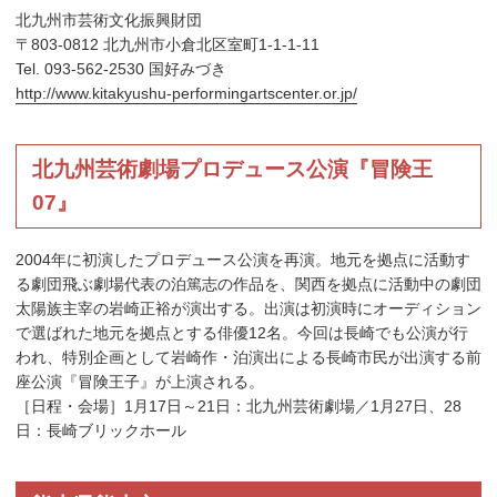
北九州市芸術文化振興財団
〒803-0812 北九州市小倉北区室町1-1-1-11
Tel. 093-562-2530 国好みづき
http://www.kitakyushu-performingartscenter.or.jp/
北九州芸術劇場プロデュース公演『冒険王
07』
2004年に初演したプロデュース公演を再演。地元を拠点に活動す
る劇団飛ぶ劇場代表の泊篤志の作品を、関西を拠点に活動中の劇団
太陽族主宰の岩崎正裕が演出する。出演は初演時にオーディション
で選ばれた地元を拠点とする俳優12名。今回は長崎でも公演が行
われ、特別企画として岩崎作・泊演出による長崎市民が出演する前
座公演『冒険王子』が上演される。
［日程・会場］1月17日～21日：北九州芸術劇場／1月27日、28
日：長崎ブリックホール