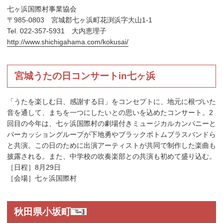
七ヶ浜国際村事業協会
〒985-0803 宮城郡七ヶ浜町花渕浜字大山1-1
Tel. 022-357-5931 大内恵理子
http://www.shichigahama.com/kokusai/
宮城うたの日コンサートin七ヶ浜
「うたを楽しむ日、感謝する日」をコンセプトに、地元に根づいた
音を通して、まちを一つにしたいとの思いを込めたコンサート。2
回目の今年は、七ヶ浜国際村の劇場付きミュージカルカンパニーと
パーカッショングループが下地勇やブラックボトムブラスバンドら
と共演。この日のために出演アーティストが共同で制作した楽曲も
披露される。また、中学校の吹奏楽部との共演も初めて盛り込む。
［日程］8月29日
［会場］七ヶ浜国際村
秋田県小坂町