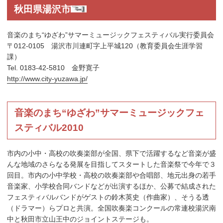
秋田県湯沢市
音楽のまち“ゆざわ”サマーミュージックフェスティバル実行委員会
〒012-0105 湯沢市川連町字上平城120（教育委員会生涯学習
課）
Tel. 0183-42-5810 金野寛子
http://www.city-yuzawa.jp/
音楽のまち“ゆざわ”サマーミュージックフェ
スティバル2010
市内の小中・高校の吹奏楽部が全国、県下で活躍するなど音楽が盛
んな地域のさらなる発展を目指してスタートした音楽祭で今年で３
回目。市内の小中学校・高校の吹奏楽部や合唱部、地元出身の若手
音楽家、小学校合同バンドなどが出演するほか、公募で結成された
フェスティバルバンドがゲストの鈴木英史（作曲家）、そうる透
（ドラマー）らプロと共演。全国吹奏楽コンクールの常連校湯沢南
中と秋田市立山王中のジョイントステージも。