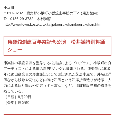
小坂町
〒017-0202 鹿角郡小坂町小坂鉱山字松の下2（康楽館内）
Tel. 0186-29-3732 木村則彦
http://www.town.kosaka.akita.jp/kourakukan/kourakukan.htm
康楽館創建百年祭記念公演 松井誠特別舞踊
ショー
康楽館の常設公演を監修する松井誠によるプログラム。小坂町出身
アーティストによる町の新PRソングも披露される。康楽館は1910
年に鉱山従業員の厚生施設として開設された芝居小屋で、外装は洋
風ながら桟敷や花道など内装は和風という和洋折衷造りが特徴。人
力による回り舞台や切穴（すっぽん）など、ほぼ建設当初の構造を
残している。
［日程］8月29日
［会場］康楽館