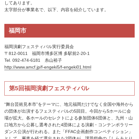
してあります。
太字部分が事業名で、以下、内容を紹介しています。
福岡市
福岡演劇フェスティバル実行委員会
〒812-0011 福岡市博多区博 多駅前2-20-1
Tel. 092-474-6181 糸山裕子
http://www.amcf.jp/f-engeki5/f-engeki01.html
第5回福岡演劇フェスティバル
“舞台芸術見本市”をテーマに、地元福岡だけでなく全国や海外から
の団体が出演するフェスティバルの5回目。今回から5ホールに会
場が拡大。各ホールのセレクトによる参加団体6団体と、九州・山
口地方から公募し選考された4団体による演劇・コンテンポラリー
ダンス公演が行われる。また「FFAC企画創作コンペティション」
として、審査を経て選出された2団体が、課題戯曲の『しらみとり