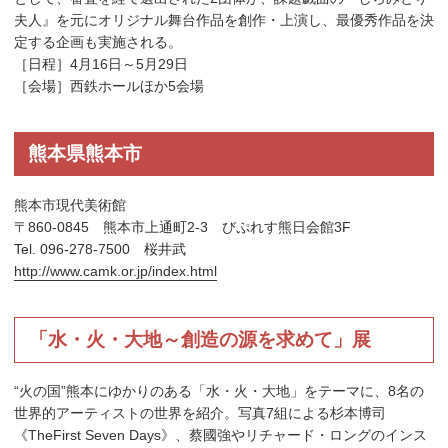
夫人』を元にオリジナル舞台作品を創作・上演し、最優秀作品を決
定する企画も実施される。
［日程］4月16日～5月29日
［会場］西鉄ホールほか5会場
熊本県熊本市
熊本市現代美術館
〒860-0845 熊本市上通町2-3 びぷれす熊日会館3F
Tel. 096-278-7500 桜井武
http://www.camk.or.jp/index.html
「水・火・大地～創造の源を求めて」展
“火の国”熊本にゆかりのある「水・火・大地」をテーマに、8名の
世界的アーティストの世界を紹介。写真7組による杉本博司
《TheFirst Seven Days》、蔡國強やリチャード・ロングのインス