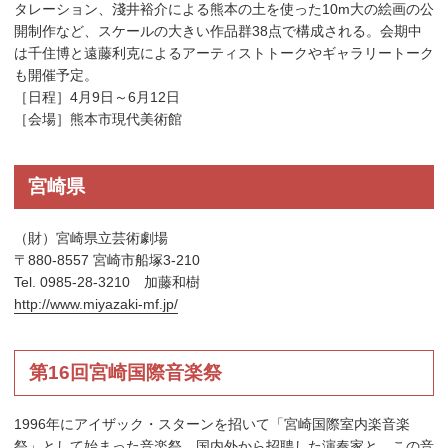
タレーション、淺井裕介による熊本の土を使った10m大の絵画の公
開制作など、スケールの大きい作品群38点で構成される。会期中
は千住博と遠藤利克によるアーティストトークやギャラリートーク
も開催予定。
［日程］4月9日～6月12日
［会場］熊本市現代美術館
宮崎県
（財）宮崎県立芸術劇場
〒880-8557 宮崎市船塚3-210
Tel. 0985-28-3210 加藤和樹
http://www.miyazaki-mf.jp/
第16回宮崎国際音楽祭
1996年にアイザック・スターンを招いて「宮崎国際室内楽音楽
祭」として始まった音楽祭。国内外から招聘した演奏家と、この音