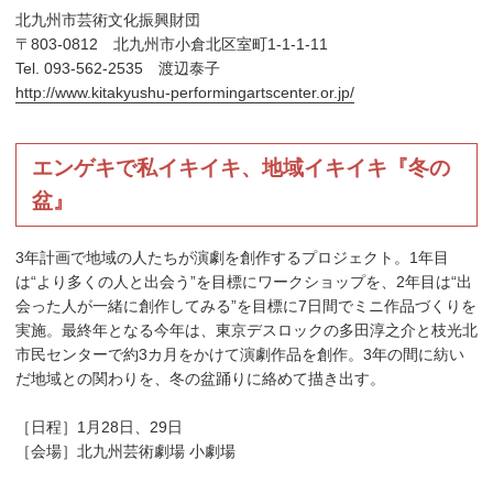
北九州市芸術文化振興財団
〒803-0812 北九州市小倉北区室町1-1-1-11
Tel. 093-562-2535 渡辺泰子
http://www.kitakyushu-performingartscenter.or.jp/
エンゲキで私イキイキ、地域イキイキ『冬の
盆』
3年計画で地域の人たちが演劇を創作するプロジェクト。1年目
は“より多くの人と出会う”を目標にワークショップを、2年目は“出
会った人が一緒に創作してみる”を目標に7日間でミニ作品づくりを
実施。最終年となる今年は、東京デスロックの多田淳之介と枝光北
市民センターで約3カ月をかけて演劇作品を創作。3年の間に紡い
だ地域との関わりを、冬の盆踊りに絡めて描き出す。
［日程］1月28日、29日
［会場］北九州芸術劇場 小劇場