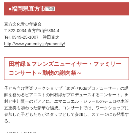
●福岡県直方市
直方文化青少年協会
〒822-0034 直方市山部364-4
Tel. 0949-25-1007 津田克之
http://www.yumenity.jp/yumenity/
田村緑＆フレンズニューイヤー・ファミリー
コンサート～動物の謝肉祭～
子ども向け音楽ワークショップ「めざせKidsプロデューサー」の講
師を務めるピアニストの田村緑がプロデュースするコンサート。田
村と中川賢一のピアノに、エマニュエル・ジラールのチェロや木管
五重奏も加わった豪華な編成。コンサートでは、ワークショップに
参加した子どもたちがスタッフとして参加し、ステージにも登場す
る。