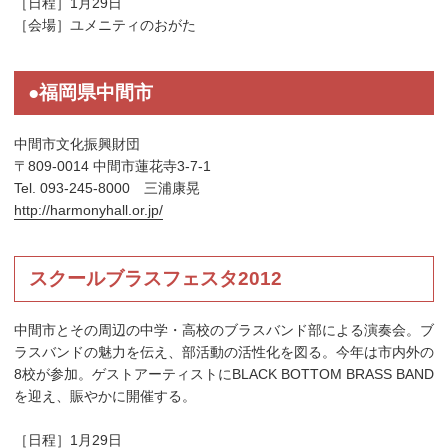
［日程］1月29日
［会場］ユメニティのおがた
●福岡県中間市
中間市文化振興財団
〒809-0014 中間市蓮花寺3-7-1
Tel. 093-245-8000 三浦康晃
http://harmonyhall.or.jp/
スクールブラスフェスタ2012
中間市とその周辺の中学・高校のブラスバンド部による演奏会。ブ
ラスバンドの魅力を伝え、部活動の活性化を図る。今年は市内外の
8校が参加。ゲストアーティストにBLACK BOTTOM BRASS BAND
を迎え、賑やかに開催する。
［日程］1月29日