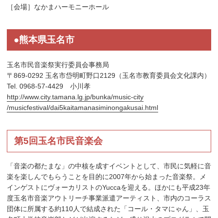
［会場］なかまハーモニーホール
●熊本県玉名市
玉名市民音楽祭実行委員会事務局
〒869-0292 玉名市岱明町野口2129（玉名市教育委員会文化課内）
Tel. 0968-57-4429 小川孝
http://www.city.tamana.lg.jp/bunka/music-city
/musicfestival/dai5kaitamanasiminongakusai.html
第5回玉名市民音楽会
「音楽の都たまな」の中核を成すイベントとして、市民に気軽に音
楽を楽しんでもらうことを目的に2007年から始まった音楽祭。メ
インゲストにヴォーカリストのYuccaを迎える。ほかにも平成23年
度玉名市音楽アウトリーチ事業派遣アーティスト、市内のコーラス
団体に所属する約110人で結成された「コール・タマにゃん」、玉