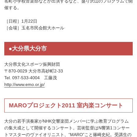
名町小学校音楽部などが出演するなど、盛り沢山のプログラムで開
催する。
［日程］1月22日
［会場］玉名市民会館大ホール
●大分県大分市
大分県文化スポーツ振興財団
〒870-0029 大分市高砂町2-33
Tel. 097-533-4004 工藤茂
http://www.emo.or.jp/
MAROプロジェクト2011 室内楽コンサート
大分の若手演奏家がNHK交響楽団メンバーに学ぶ教育プログラム
の集大成として開催するコンサート。芸術監督はN響第1コンサー
トマスターのヴァイオリニスト、“MARO”こと篠崎史紀。受講生の