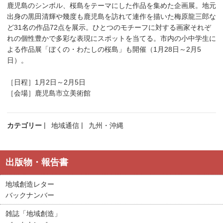
鹿児島のシンボル、桜島をテーマにした作品を集めた企画展。地元
出身の黒田清輝や幾度も鹿児島を訪れて連作を描いた梅原龍三郎な
ど31名の作品72点を展示。ひとつのモチーフに対する画家それぞ
れの個性豊かで多彩な表現にスポットを当てる。市内の小中学生に
よる作品展「ぼくの・わたしの桜島」も開催（1月28日～2月5
日）。
［日程］1月2日～2月5日
［会場］鹿児島市立美術館
カテゴリー
地域通信
九州・沖縄
出版物・報告書
地域創造レター
バックナンバー
雑誌「地域創造」