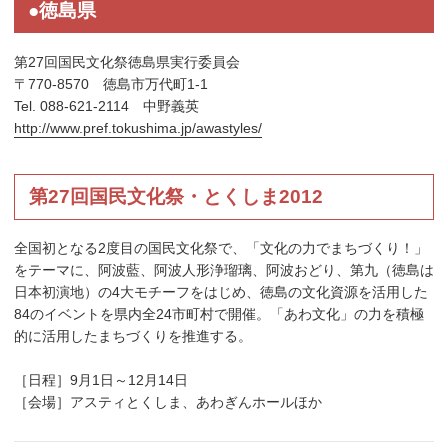
●徳島県
第27回国民文化祭徳島県実行委員会
〒770-8570 徳島市万代町1-1
Tel. 088-621-2114 中野義英
http://www.pref.tokushima.jp/awastyles/
第27回国民文化祭・とくしま2012
全国初となる2度目の国民文化祭で、「文化の力でまちづくり！」
をテーマに、阿波藍、阿波人形浄瑠璃、阿波おどり、第九（徳島は
日本初演地）の4大モチーフをはじめ、徳島の文化資源を活用した
84のイベントを県内全24市町村で開催。「あわ文化」の力を積極
的に活用したまちづくりを推進する。
［日程］9月1日～12月14日
［会場］アスティとくしま、あわぎんホールほか