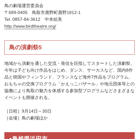
鳥の劇場運営委員会
〒689-0405 鳥取市鹿野町鹿野1812-1
Tel. 0857-84-3612 中本絵美
http://www.birdtheatre.org/
鳥の演劇祭5
地域から演劇を通した交流・発信を目指してスタートした演劇祭。
今年は子ども向け作品をはじめ、ダンス、サーカスなど、国内8作
品と韓国やフィンランド、フランスなど海外7作品をプログラム。
おもちゃの交換プログラム「かえっこバザール」や地元団体等との
協働により鳥取の魅力を体感する参加型プログラムなどさまざまな
イベントも開催される。
［日程］9月14日～30日
［会場］鳥の劇場ほか
●島根県浜田市