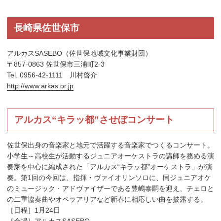
長崎県佐世保市
アルカスSASEBO（佐世保地域文化事業財団）
〒857-0863 佐世保市三浦町2-3
Tel. 0956-42-1111 川村啓介
http://www.arkas.or.jp
アルカス“キラッ都”させぼコンサート
佐世保出身の音楽家と地元で活躍する音楽家でつくるコンサート。
小学生～高校生が活動するジュニアオーケストラの講師を務める演
奏家を中心に編成された「アルカス“キラッ都”オーケストラ」が演
奏。第1回の今回は、指揮・ヴァイオリンソロに、同ジュニアオケ
のミュージック・アドヴァイザーである豊嶋泰嗣を迎え、チェロと
の二重協奏曲やオペラアリアなど新春に相応しい曲を披露する。
［日程］1月24日