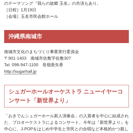
のテーマソング『我らの故郷 玉名』の共演もあり。
［日程］1月19日
［会場］玉名市民会館ホール
沖縄県南城市
南城市文化のまちづくり事業実行委員会
〒901-1403 南城市佐敷字佐敷307
Tel. 098-947-1100 長嶺亜矢香
http://sugarhall.jp
シュガーホールオーケストラ ニューイヤーコ
ンサート「新世界より」
「おきでんシュガーホール新人演奏会」の入賞者を中心に結成され
た、プロオーケストラによるコンサート。今年は『新世界より』を
中心に、J-POPをはじめ中学生と市民との合唱など本格的かつ親し