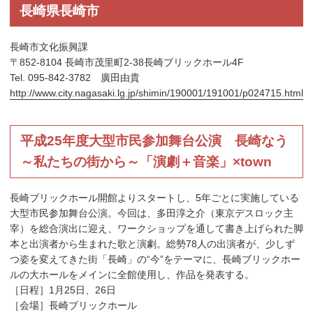
長崎県長崎市
長崎市文化振興課
〒852-8104 長崎市茂里町2-38長崎ブリックホール4F
Tel. 095-842-3782 廣田由貴
http://www.city.nagasaki.lg.jp/shimin/190001/191001/p024715.html
平成25年度大型市民参加舞台公演 長崎なう
～私たちの街から～「演劇＋音楽」×town
長崎ブリックホール開館よりスタートし、5年ごとに実施している
大型市民参加舞台公演。今回は、多田淳之介（東京デスロック主
宰）を総合演出に迎え、ワークショップを通して書き上げられた脚
本と出演者から生まれた歌と演劇。総勢78人の出演者が、少しず
つ姿を変えてきた街「長崎」の“今”をテーマに、長崎ブリックホー
ルの大ホールをメインに全館使用し、作品を発表する。
［日程］1月25日、26日
［会場］長崎ブリックホール