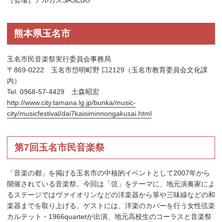
［会場］アルカスSASEBO
熊本県玉名市
玉名市民音楽祭実行委員会事務局
〒869-0222 玉名市岱明町野 口2129（玉名市教育委員会文化課
内）
Tel. 0968-57-4429 土森昭宏
http://www.city.tamana.lg.jp/bunka/music-
city/musicfestival/dai7kaisiminnongakusai.html
第7回玉名市民音楽祭
「音楽の都」を掲げる玉名市の中核的イベントとして2007年から
開催されている音楽祭。今回は「弦」をテーマに、地元演奏家によ
るステージではヴァイオリンなどの洋楽器から箏や三味線などの和
楽器までを取り上げる。ゲストには、洋楽のカバーを行う女性弦楽
カルテット・1966quartetが出演、地元高校生のコーラスと音楽祭