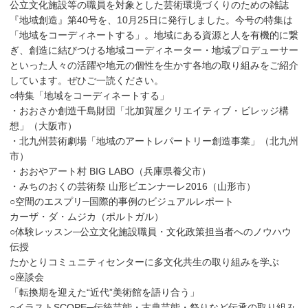
公立文化施設等の職員を対象とした芸術環境づくりのための雑誌
『地域創造』第40号を、10月25日に発行しました。今号の特集は
「地域をコーディネートする」。地域にある資源と人を有機的に繋
ぎ、創造に結びつける地域コーディネーター・地域プロデューサー
といった人々の活躍や地元の個性を生かす各地の取り組みをご紹介
しています。ぜひご一読ください。
○特集「地域をコーディネートする」
・おおさか創造千島財団「北加賀屋クリエイティブ・ビレッジ構
想」（大阪市）
・北九州芸術劇場「地域のアートレパートリー創造事業」（北九州
市）
・おおやアート村 BIG LABO（兵庫県養父市）
・みちのおくの芸術祭 山形ビエンナーレ2016（山形市）
○空間のエスプリ─国際的事例のビジュアルレポート
カーザ・ダ・ムジカ（ポルトガル）
○体験レッスン─公立文化施設職員・文化政策担当者へのノウハウ
伝授
たかとりコミュニティセンターに多文化共生の取り組みを学ぶ
○座談会
「転換期を迎えた“近代”美術館を語り合う」
○イラストSCOPE─伝統芸能・古典芸能・祭りなど伝承の取り組み