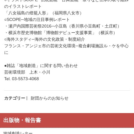
のイラストレポート
「八女福島の燈籠人形」（福岡県八女市）
○SCOPE─地域の注目事例レポート
・瀬戸内国際芸術祭2016─小豆島（香川県小豆島町・土庄町）
・横浜市歴史博物館「博物館デビュー支援事業」（横浜市）
○海外スタディ─海外の文化政策・制度紹介
フランス・アンジェ市の芸術文化環境─複合劇場施設ル・ケを中心
に
●雑誌「地域創造」に関する問い合わせ
芸術環境部 上木・小川
Tel. 03-5573-4068
カテゴリー
財団からのお知らせ
出版物・報告書
地域創造レター