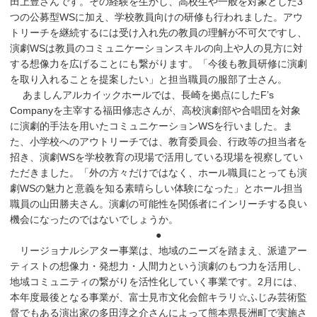
田上豊さんです。その経験を生かし、高校生や一般を対象とした3
つの公募型WSに加え、学校教員向けの研修も行われました。アウ
トリーチを継続するには受け入れ先の教員の理解が不可欠ですし、
演劇WSは教員のコミュニケーションスキルの向上や人の見方に対
する想像力を広げることにも繋がります。「今後も教員研修に演劇
を取り入れることを提案したい」と担当職員の服部了士さん。
あましんアルカイックホールでは、長崎を拠点にしたF’s
Companyを主宰する福田修志さんが、高校演劇部や合唱団を対象
に演劇的手法を用いたコミュニケーションWSを行いました。ま
た、小学校へのアウトリーチでは、教育委員会、行政等の担当者を
招き、演劇WSを学校教育の現場で活用している現場を視察してい
ただきました。「外の方々だけではなく、ホール職員にとっても演
劇WSの魅力と意義を知る素晴らしい体験になった」とホール担当
職員の山田勝夫さん。演劇の可能性を関係者にインリーチする良い
機会になったのではないでしょうか。
●
リージョナルシアター事業は、地域のニーズを踏まえ、派遣アー
ティストの想像力・発想力・人間力という演劇のもつ力を活用し、
地域コミュニティの繋がりを活性化していく事業です。2月には、
本年度最後となる事業が、富士見市文化会館キラリ☆ふじみ芸術監
督でもある演出家の多田淳之介さんによって熊本県長洲町で実施さ