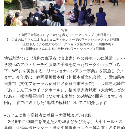
写真
1：有門正太郎さんによる遊びを考えるワークショップ（春日井市）
2：ごまのはえさんによるコミュニティセンターでのワークショップ（大野城市）
3：田上豊さんによる屋外でのワークショップ発表の様子（川根本町）
4：福田修志さんによる小学校でのワークショップ（尼崎市）
地域創造では、演劇の表現者（演出家）を公共ホールに派遣し、小
学校へのアウトリーチや演劇の手法を使ったワークショップ（以
下、WS）を実施する「リージョナルシアター事業」を実施してい
ます。今年度は、静岡県川根本町（川根本町文化会館）、愛知県春
日井市（文化フォーラム春日井／春日井市民会館）、兵庫県尼崎市
（あましんアルカイックホール）、福岡県大野城市（大野城まどか
ぴあ）、熊本県長洲町（ながす未来館）の5地域で開催します。今
回は、すでに終了した4地域の模様についてご紹介します。
●カフェに集う高齢者に着目～大野城まどかぴあ
2016年に20周年を迎えた大野城まどかぴあは、大小ホール・図
書館・生涯学習センター・男女平等推進センター等を有する多目的