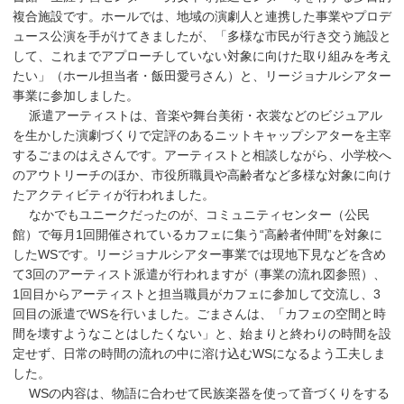
複合施設です。ホールでは、地域の演劇人と連携した事業やプロデ
ュース公演を手がけてきましたが、「多様な市民が行き交う施設と
して、これまでアプローチしていない対象に向けた取り組みを考え
たい」（ホール担当者・飯田愛弓さん）と、リージョナルシアター
事業に参加しました。
派遣アーティストは、音楽や舞台美術・衣裳などのビジュアル
を生かした演劇づくりで定評のあるニットキャップシアターを主宰
するごまのはえさんです。アーティストと相談しながら、小学校へ
のアウトリーチのほか、市役所職員や高齢者など多様な対象に向け
たアクティビティが行われました。
なかでもユニークだったのが、コミュニティセンター（公民
館）で毎月1回開催されているカフェに集う“高齢者仲間”を対象に
したWSです。リージョナルシアター事業では現地下見などを含め
て3回のアーティスト派遣が行われますが（事業の流れ図参照）、
1回目からアーティストと担当職員がカフェに参加して交流し、3
回目の派遣でWSを行いました。ごまさんは、「カフェの空間と時
間を壊すようなことはしたくない」と、始まりと終わりの時間を設
定せず、日常の時間の流れの中に溶け込むWSになるよう工夫しま
した。
WSの内容は、物語に合わせて民族楽器を使って音づくりをする