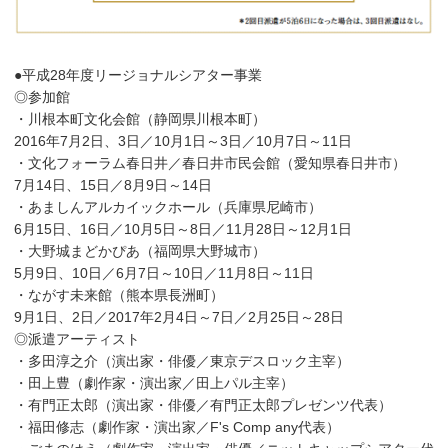
●平成28年度リージョナルシアター事業
◎参加館
・川根本町文化会館（静岡県川根本町）
2016年7月2日、3日／10月1日～3日／10月7日～11日
・文化フォーラム春日井／春日井市民会館（愛知県春日井市）
7月14日、15日／8月9日～14日
・あましんアルカイックホール（兵庫県尼崎市）
6月15日、16日／10月5日～8日／11月28日～12月1日
・大野城まどかぴあ（福岡県大野城市）
5月9日、10日／6月7日～10日／11月8日～11日
・ながす未来館（熊本県長洲町）
9月1日、2日／2017年2月4日～7日／2月25日～28日
◎派遣アーティスト
・多田淳之介（演出家・俳優／東京デスロック主宰）
・田上豊（劇作家・演出家／田上パル主宰）
・有門正太郎（演出家・俳優／有門正太郎プレゼンツ代表）
・福田修志（劇作家・演出家／F's Comp any代表）