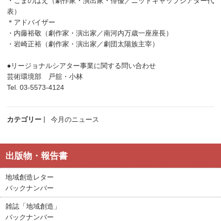
・ごまのはえ（劇作家・演出家・俳優／ニットキャップシアター代
表）
＊アドバイザー
・内藤裕敬（劇作家・演出家／南河内万歳一座座長）
・岩崎正裕（劇作家・演出家／劇団太陽族主宰）
●リージョナルシアター事業に関する問い合わせ
芸術環境部 戸舘・小林
Tel. 03-5573-4124
カテゴリー
今月のニュース
出版物・報告書
地域創造レター
バックナンバー
雑誌「地域創造」
バックナンバー