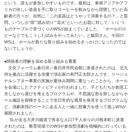
という、誰もが参加しやすいものです。最初は、東南アジアやアフ
リカの珍しい楽器を手に取りコーヒーを飲みながら団欒していた高
齢者の方々が、自然に「この楽器はどうやって演奏するの？」と質
問。いつしか“雨”“踏み切り”“花火”といったお題に対して、いくつ
ものテーブルで音づくりのWSが始まっていました。「ホールのロ
ビーなどでもこうした試みをやってみたい」と飯田さん。今回の
WSは、ホールが新たな取り組みを始めるきっかけになったのでは
ないでしょうか。
●関係者の理解を深める取り組みも重要
文化フォーラム春日井／春日井市民会館に派遣されたのは、北九
州を拠点に活躍する俳優で演出家の有門正太郎さんです。リージョ
ナルシアター事業の実施が夏休み期間に重なったことから、ホール
を会場にしたアクティビティが行われました。子どもたちが創意工
夫しながら遊びを考えるプログラムや、不思議な形を探しながらホ
ール施設を探検することで非日常的な風景を発見するプログラムな
ど、演劇表現のベースにある人と一緒に想像力を使って遊ぶWSが
展開されました。
SLが走る大井川鐵道で有名な人口7千人余りの川根本町に派遣
されたのは、教育現場でのWSや参加型演劇を積極的に行っている