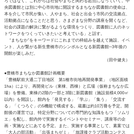
ろではなく、これからは社会やまちと関わる起点になっていく。中
央図書館とは別に中心市街地に開設するまちなか図書館の使命は、
本を介して市民が集い、人やまち、社会と出会う市民の交流拠点、
活動拠点になることだと思う。さまざまな分野の講座を開くなど、
社会の課題の解決に繋がるような環境をつくり、図書館に人のネッ
トワークをつくっていきたいと考えている」と話す。
“まちなか”をキーワードにこれまでの枠組みを越えて施設、イベ
ント、人が繋がる新生豊橋市のシンボルとなる新図書館─3年後の
開館が楽しみだ。
（田中健夫）
●豊橋市まちなか図書館計画概要
「豊橋駅前大通二丁目地区 第1種市街地再開発事業」（地区面積
1ha）により、再開発ビル（東棟、西棟）と広場（仮称まちなか広
場）を整備。東棟の2階の一部と3階に新図書館（施設規模4,000㎡
以内）を開設し、館内を「発見する」「学ぶ」「集う」「交流す
る」「くつろぐ」の5機能で構成する。蔵書は約10万冊を予定。開
館後の運営では、特定分野についての専門的な知識をもつ「ソムリ
エ」を配し、館内外で実施するイベントやセミナー、講座等の企
画・実施などにあてる予定。また、実施する事業として、素案では
「大人の部活動」「出張まちゼミ」「放課後クラブ活動コンテス