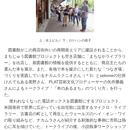
上：水上ビル／ 下：ロケハンの様子
図書館がこの商店街向いの再開発エリアに建設されることから、
まちじゅう図書館プロジェクトも空き店舗に「まちなかライブラリ
ー」を出店し、新図書館の情報を提供するとともに、商店主たちの
選んだ本を展示。また、各地で本を媒介にした新たな「つなぎ場」
づくりを実践しているナカムラクニオさん（＊3）とseboneの仕掛
け人でもある黒野さん、PLAT芸術文化プロデューサーの矢作勝義
さんによるトークライブ「『本のあるまち』のつくり方」を行っ
た。
使われなくなった電話ボックスを図書館にするプロジェクト、
米国発祥で世界に広がっている自宅前に設置するマイクロ・ライブ
ラリー、古書店の町として再生したウェールズのヘイ・オン・ワイ
の取り組みなど、ナカムラさんが紹介する刺激的な事例に市民は熱
心に耳を傾けていた。トークライブの後、小説執筆ワークショップ