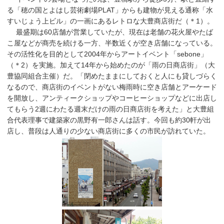
る「穂の国とよはし芸術劇場PLAT」からも建物が見える通称「水
すいじょう上ビル」の一画にあるレトロな大豊商店街だ（＊1）。
最盛期は60店舗が営業していたが、現在は老舗の花火屋やたば
こ屋などが商売を続ける一方、半数近くが空き店舗になっている。
その活性化を目的として2004年からアートイベント「sebone」
（＊2）を実施。加えて14年から始めたのが「雨の日商店街」（大
豊協同組合主催）だ。「閉めたままにしておくと人にも貸しづらく
なるので、商店街のイベントがない梅雨時に空き店舗とアーケード
を開放し、アンティークショップやコーヒーショップなどに出店し
てもらう2週にわたる週末だけの雨の日商店街を考えた」と大豊組
合代表理事で建築家の黒野有一郎さんは話す。今回も約30軒が出
店し、普段は人通りの少ない商店街に多くの市民が訪れていた。