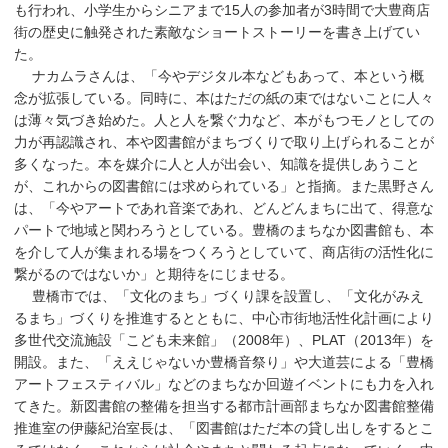
も行われ、小学生からシニアまで15人の参加者が3時間で大豊商店
街の歴史に触発された素敵なショートストーリーを書き上げてい
た。
ナカムラさんは、「今やデジタル本などもあって、本という概
念が拡張している。同時に、本はただの紙の束ではないことに人々
は薄々気づき始めた。人と人を繋ぐ力など、本がもつモノとしての
力が再認識され、本や図書館がまちづくりで取り上げられることが
多くなった。本を媒介に人と人が出会い、知識を提供しあうこと
が、これからの図書館には求められている」と指摘。また黒野さん
は、「今やアートであれ音楽であれ、どんどんまちに出て、得意な
パートで地域と関わろうとしている。豊橋のまちなか図書館も、本
を介して人が集まれる場をつくろうとしていて、商店街の活性化に
繋がるのではないか」と期待をにじませる。
豊橋市では、「文化のまち」づくり課を設置し、「文化がみえ
るまち」づくりを推進するとともに、中心市街地活性化計画により
多世代交流施設「こども未来館」（2008年）、PLAT（2013年）を
開設。また、「ええじゃないか豊橋音祭り」や大道芸による「豊橋
アートフェスティバル」などのまちなか回遊イベントにも力を入れ
てきた。新図書館の整備を担当する都市計画部まちなか図書館整備
推進室の伊藤紀治室長は、「図書館はただ本の貸し出しをするとこ