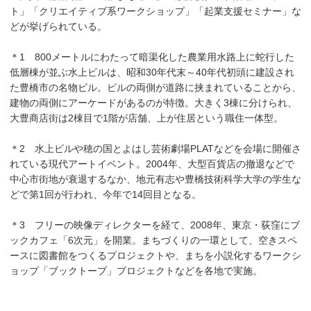
ト」「クリエイティブ系ワークショップ」「起業支援セミナー」な
どが挙げられている。
＊1 800メートルにわたって暗渠化した農業用水路上に蛇行した
低層棟が並ぶ水上ビルは、昭和30年代末～40年代初頭に建設され
た豊橋市の名物ビル。ビルの両側が道路に挟まれていることから、
建物の両側にアーケードがあるのが特徴。大きく3棟に分けられ、
大豊商店街は2棟目で1階が店舗、上が住居という職住一体型。
＊2 水上ビルや穂の国とよはし芸術劇場PLATなどを会場に開催さ
れている現代アートイベント。2004年、大型百貨店の撤退などで
中心市街地が衰退するなか、地元有志や豊橋技術科学大学の学生な
どで第1回が行われ、今年で14回目となる。
＊3 フリーの映像ディレクターを経て、2008年、東京・荻窪にブ
ックカフェ「6次元」を開業。まちづくりの一環として、空きスペ
ースに図書館をつくるプロジェクトや、まちを小説化するワークシ
ョップ「ブックトープ」プロジェクトなどを各地で実施。