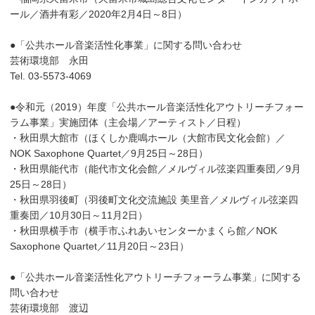
ール／酒井有彩／2020年2月4日～8日）
●「公共ホール音楽活性化事業」に関する問い合わせ
芸術環境部 永田
Tel. 03-5573-4069
●令和元（2019）年度「公共ホール音楽活性化アウトリーチフォー
ラム事業」実施団体（主会場／アーティスト／日程）
・秋田県大館市（ほくしか鹿鳴ホール（大館市民文化会館）／
NOK Saxophone Quartet／9月25日～28日）
・秋田県能代市（能代市文化会館／メルヴィル弦楽四重奏団／9月
25日～28日）
・秋田県羽後町（羽後町文化交流施設 美里音／メルヴィル弦楽四
重奏団／10月30日～11月2日）
・秋田県横手市（横手市ふれあいセンターかまくら館／NOK
Saxophone Quartet／11月20日～23日）
●「公共ホール音楽活性化アウトリーチフォーラム事業」に関する
問い合わせ
芸術環境部 渡辺