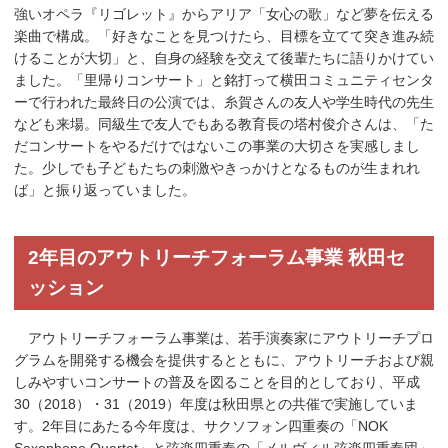
強いオペラ『リゴレット』からアリア「女心の歌」など夢を伝える
楽曲で構成。「好きなことを見つけたら、目標を立てて突き進み続
けることが大切」と、自身の経験を交えて後輩たちに語りかけてい
ました。「里帰りコンサート」と銘打って横田コミュニティセンタ
ーで行われた最終日の公演では、糸賀さんの友人や学生時代の先生
なども来場。同級生で友人でもある教育長の塔村俊介さんは、「た
だコンサートをやるだけではないこの事業の大切さを実感しまし
た。少しでも子どもたちの刺激やきっかけとなるものが生まれれ
ば」と振り返っていました。
2年目のアウトリーチフォーラム事業 秋田セ
ッション
アウトリーチフォーラム事業は、若手演奏家にアウトリーチプロ
グラムを開発する機会を提供するとともに、アウトリーチおよび親
しみやすいコンサートの普及を図ることを目的としており、平成
30（2018）・31（2019）年度は秋田県との共催で実施していま
す。2年目にあたる今年度は、サクソフォン四重奏の「NOK