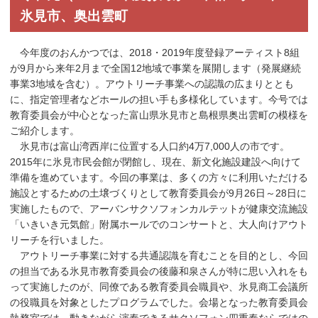
氷見市、奥出雲町
今年度のおんかつでは、2018・2019年度登録アーティスト8組
が9月から来年2月まで全国12地域で事業を展開します（発展継続
事業3地域を含む）。アウトリーチ事業への認識の広まりととも
に、指定管理者などホールの担い手も多様化しています。今号では
教育委員会が中心となった富山県氷見市と島根県奥出雲町の模様を
ご紹介します。
氷見市は富山湾西岸に位置する人口約4万7,000人の市です。
2015年に氷見市民会館が閉館し、現在、新文化施設建設へ向けて
準備を進めています。今回の事業は、多くの方々に利用いただける
施設とするための土壌づくりとして教育委員会が9月26日～28日に
実施したもので、アーバンサクソフォンカルテットが健康交流施設
「いきいき元気館」附属ホールでのコンサートと、大人向けアウト
リーチを行いました。
アウトリーチ事業に対する共通認識を育むことを目的とし、今回
の担当である氷見市教育委員会の後藤和泉さんが特に思い入れをも
って実施したのが、同僚である教育委員会職員や、氷見商工会議所
の役職員を対象としたプログラムでした。会場となった教育委員会
執務室では、動きながら演奏できるサクソフォン四重奏ならではの