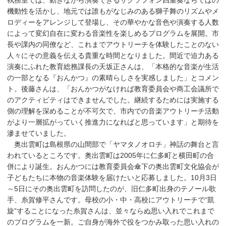
機動性を活かし、地元では誰もがなじみのある獅子舞のリズムやメ
ロディーをアレンジして登場し、その華やかな音色や演奏する人数
によって変幻自在に変わる音楽性を楽しめるプログラムを展開。市
長や課内の同僚など、これまでアウトリーチを体験したことのない
人々にその意義を伝える貴重な時間となりました。間近で迫力ある
演奏にふれた教育総務課長の天坂正さんは、「本格的な音楽が生活
の一部となる『おんかつ』の素晴らしさを実感しました」とコメン
ト。後藤さんは、「おんかつがなければ教育委員会や商工会議所で
のアクティビティはできませんでした。継続するためには実施する
側の理解を深めることが不可欠で、市内での音楽アウトリーチ活動
がより一層拡がっていく推進力になればと思っています」と期待を
滲ませていました。
奥出雲町は島根県の山間部で「ヤマタノオロチ」神話の舞台と言
われているところです。奥出雲町は2005年に仁多町と横田町の合
併により誕生。おんかつには教育委員会傘下の奥出雲町文化協会が
子どもたちに本物の音楽体験を届けたいと応募しました。10月3日
～5日にその奥出雲町を訪問したのが、旧仁多町出身のテノール歌
手、糸賀修平さんです。母校の小・中・高校にアウトリーチで“凱
旋”することになった糸賀さんは、並々ならぬ思い入れでこれまで
のプログラムを一新。ご自身が海外で役をつかみ取った思い入れの