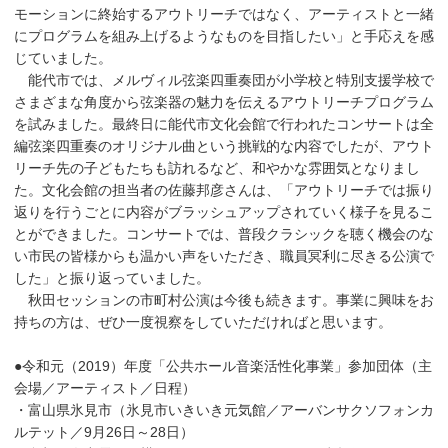
モーションに終始するアウトリーチではなく、アーティストと一緒
にプログラムを組み上げるようなものを目指したい」と手応えを感
じていました。
能代市では、メルヴィル弦楽四重奏団が小学校と特別支援学校で
さまざまな角度から弦楽器の魅力を伝えるアウトリーチプログラム
を試みました。最終日に能代市文化会館で行われたコンサートは全
編弦楽四重奏のオリジナル曲という挑戦的な内容でしたが、アウト
リーチ先の子どもたちも訪れるなど、和やかな雰囲気となりまし
た。文化会館の担当者の佐藤邦彦さんは、「アウトリーチでは振り
返りを行うごとに内容がブラッシュアップされていく様子を見るこ
とができました。コンサートでは、普段クラシックを聴く機会のな
い市民の皆様からも温かい声をいただき、職員冥利に尽きる公演で
した」と振り返っていました。
秋田セッションの市町村公演は今後も続きます。事業に興味をお
持ちの方は、ぜひ一度視察をしていただければと思います。
●令和元（2019）年度「公共ホール音楽活性化事業」参加団体（主
会場／アーティスト／日程）
・富山県氷見市（氷見市いきいき元気館／アーバンサクソフォンカ
ルテット／9月26日～28日）