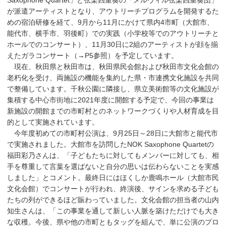
Saxophone Quartet」と弦楽四重奏の「メルヴィル弦楽四重奏団」
が派遣アーティストとなり、アウトリーチプログラムを開発するた
めの宿泊研修を経て、9月から11月にかけて県内4市町（大館市、
能代市、横手市、羽後町）での実践（小学校等でのアウトリーチと
ホールでのコンサート）、11月30日に2組のアーティストが顔を揃
えたガラコンサート（→P5参照）を予定しています。
現在、秋田県と秋田市は、秋田県民会館および秋田市文化会館の
老朽化を受け、両施設の機能を集約した県・市連携文化施設を共同
で整備しています。千秋公園に隣接し、県立美術館等の文化施設が
集積する中心市街地に2021年度に開館する予定で、今回の事業は
新施設の開館までの市町村とのネットワークづくりや人材育成を目
的として実施されています。
今年度初めての市町村公演は、9月25日～28日に大館市と能代市
で実施されました。大館市を訪問したNOK Saxophone Quartetの
福田彩乃さんは、「子どもたちに対してもメンバーに対しても、相
手を尊重して言葉を選ばないと自分の思いは伝わらないことを実感
しました」とコメント。最終日にはほくしか鹿鳴ホール（大館市民
文化会館）でコンサートが行われ、終演後、サインを求める子ども
たちの列ができるほど賑わっていました。文化会館の担当者の山内
知生さんは、「この事業を通して新しい人脈を築けただけでも大き
な収穫。今後、県や他の市町ともタッグを組んで、単に公演のプロ