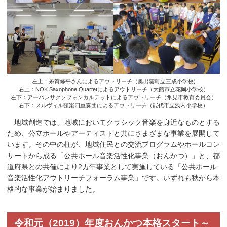
左上：糸賀修平さんによるアウトリーチ（奥出雲町立三成小学校)
右上：NOK Saxophone Quartetによるアウトリーチ（大館市立花岡小学校）
左下：アーバンサクソフォンカルテットによるアウトリーチ（氷見市教育委員会）
右下：メルヴィル弦楽四重奏団によるアウトリーチ（能代市立浅内小学校）
地域創造では、地域においてクラシック音楽を身近なものとする
ため、公立ホールやアーティストと共にさまざまな事業を展開して
います。その中の柱が、地域住民との交流プログラムやホールコン
サートから成る「公共ホール音楽活性化事業（おんかつ）」と、都
道府県との共催により2カ年事業として実施している「公共ホール
音楽活性化アウトリーチフォーラム事業」です。いずれも秋から本
格的な事業が始まりました。
令和元（2019）年度おんかつ本格スタート～