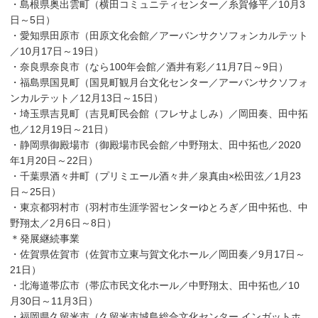
・島根県奥出雲町（横田コミュニティセンター／糸賀修平／10月3
日～5日）
・愛知県田原市（田原文化会館／アーバンサクソフォンカルテット
／10月17日～19日）
・奈良県奈良市（なら100年会館／酒井有彩／11月7日～9日）
・福島県国見町（国見町観月台文化センター／アーバンサクソフォ
ンカルテット／12月13日～15日）
・埼玉県吉見町（吉見町民会館（フレサよしみ）／岡田奏、田中拓
也／12月19日～21日）
・静岡県御殿場市（御殿場市民会館／中野翔太、田中拓也／2020
年1月20日～22日）
・千葉県酒々井町（プリミエール酒々井／泉真由×松田弦／1月23
日～25日）
・東京都羽村市（羽村市生涯学習センターゆとろぎ／田中拓也、中
野翔太／2月6日～8日）
＊発展継続事業
・佐賀県佐賀市（佐賀市立東与賀文化ホール／岡田奏／9月17日～
21日）
・北海道帯広市（帯広市民文化ホール／中野翔太、田中拓也／10
月30日～11月3日）
・福岡県久留米市（久留米市城島総合文化センター インガットホ