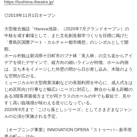
https://toshima-theatre.jp/
◎2019年11月1日オープン
大型複合施設「Hareza池袋」（2020年7月グランドオープン）の
中核を成す劇場として、また文化創造都市づくりを目標に掲げた
「豊島区国際アート・カルチャー都市構想」のシンボルとして開
館。
ホール外観は新潟県十日町市のブナ林「美人林」の立ち姿からアイ
デアを得たデザインで、縦方向の細いラインが特徴。ホール内側
は、立ち木をイメージした外壁の間から日が差し込み、木陰のよう
な空間が広がる。
ミュージカルや大型商業演劇などの長期利用を中心に、成人式をは
じめ区民向け行事など幅広いニーズに対応し、舞台から最も距離の
ある3階客席最後方までが同クラスのホールの中でも最短で、見や
すく高い臨場感が味わえる造りになっている。
2020年9月まで「こけら落としシリーズ」としてさまざまなジャン
ルの公演が実施される予定。
［オープニング事業］INNOVATION OPERA『ストゥーパ～新卒塔
婆小町～』ほか