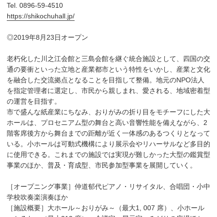
Tel. 0896-59-4510
https://shikochuhall.jp/
◎2019年8月23日オープン
老朽化した川之江会館と三島会館を継ぐ統合施設として、四国の交
通の要衝といった立地と産業都市という特性をいかし、産業と文化
を融合した交流拠点となることを目指して整備。地元のNPO法人
を指定管理者に選定し、市民から親しまれ、愛される、地域密着型
の運営を目指す。
市で盛んな紙産業にちなみ、おりがみの折り目をモチーフにした大
ホールは、プロセニアム型の舞台と高い音響性能を備えながら、2
階客席後方から舞台までの距離が近く一体感のあるつくりとなって
いる。小ホールは可動式機構により展示会やリハーサルなど多目的
に使用できる。これまでの施設では実現が難しかった大型の鑑賞型
事業のほか、普及・育成型、市民参加型事業を展開していく。
［オープニング事業］仲道郁代ピアノ・リサイタル、合唱団・小中
学校吹奏楽演奏ほか
［施設概要］大ホール～おりがみ～（最大1, 007 席）、小ホール