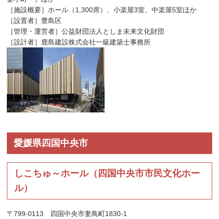
［施設概要］ホール（1,300席）、小楽屋3室、中楽屋5室ほか
［設置者］豊島区
［管理・運営者］公益財団法人としま未来文化財団
［設計者］鹿島建設株式会社一級建築士事務所
愛媛県四国中央市
しこちゅ～ホール（四国中央市市民文化ホー
ル）
〒799-0113 四国中央市妻鳥町1830-1