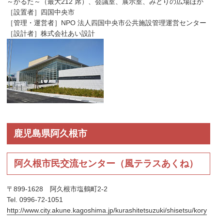
～かるた～（最大212 席）、会議室、展示室、みどりの広場ほか
［設置者］四国中央市
［管理・運営者］NPO 法人四国中央市公共施設管理運営センター
［設計者］株式会社あい設計
鹿児島県阿久根市
阿久根市民交流センター（風テラスあくね）
〒899-1628 阿久根市塩鶴町2-2
Tel. 0996-72-1051
http://www.city.akune.kagoshima.jp/kurashitetsuzuki/shisetsu/kory