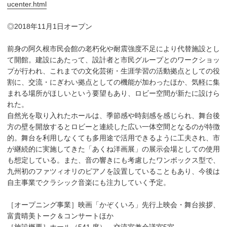
ucenter.html
◎2018年11月1日オープン
前身の阿久根市民会館の老朽化や耐震強度不足により代替施設とし
て開館。建設にあたって、設計者と市民グループとのワークショッ
プが行われ、これまでの文化芸術・生涯学習の活動拠点としての役
割に、交流・にぎわい拠点としての機能が加わったほか、気軽に集
まれる場所がほしいという要望もあり、ロビー空間が新たに設けら
れた。
自然光を取り入れたホールは、季節感や時刻感を感じられ、舞台後
方の壁を開放するとロビーと連続した広い一体空間となるのが特徴
的。舞台を利用しなくても多用途で活用できるように工夫され、市
が継続的に実施してきた「あくね洋画展」の展示会場としての使用
も想定している。また、音の響きにも考慮したワンボックス型で、
九州初のファツィオリのピアノを設置していることもあり、今後は
自主事業でクラシック音楽にも注力していく予定。
［オープニング事業］映画「かぞくいろ」先行上映会・舞台挨拶、
富貴晴美トーク＆コンサートほか
［施設概要］ホール（541 席）、交流室兼会議室5室