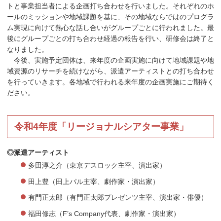
トと事業担当者による企画打ち合わせを行いました。それぞれのホ
ールのミッションや地域課題を基に、その地域ならではのプログラ
ム実現に向けて熱心な話し合いがグループごとに行われました。最
後にグループごとの打ち合わせ経過の報告を行い、研修会は終了と
なりました。
今後、実施予定団体は、来年度の企画実施に向けて地域課題や地
域資源のリサーチを続けながら、派遣アーティストとの打ち合わせ
を行っていきます。各地域で行われる来年度の企画実施にご期待く
ださい。
令和4年度「リージョナルシアター事業」
◎派遣アーティスト
多田淳之介（東京デスロック主宰、演出家）
田上豊（田上パル主宰、劇作家・演出家）
有門正太郎（有門正太郎プレゼンツ主宰、演出家・俳優）
福田修志（F’s Company代表、劇作家・演出家）