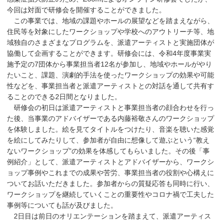
今回は対面で研修会を開催することができました。
この事業では、地域の課題やホールの展望などを踏まえながら、
住民等を対象にしたワークショップや学校へのアウトリーチ等、地
域独自のさまざまなプログラムを、派遣アーティストと実施団体が
協働して企画することができます。研修会には、令和4年度事業実
施予定の7団体から事業担当者12名が参加し、地域やホールがやり
たいこと、課題、演劇的手法を使ったワークショップの効果や可能
性などを、事業担当者と派遣アーティストとの対話を通して共有す
ることのできる2日間となりました。
研修会の初日は派遣アーティストと事業担当者の顔合わせを行っ
た後、当事業のアドバイザーである内藤裕敬さんのワークショップ
を体験しました。絵を見てタイトルをつけたり、音楽を聴いた感覚
を絵にしてみたりして、参加者が自由に想像して遊ぶという“教え
ないワークショップ”の効果を体感してもらいました。その後「事
例紹介」として、派遣アーティストとアドバイザーから、ワークシ
ョップ事例やこれまでの成果や苦労、事業担当者の役割や心構えに
ついてお話いただきました。参加者からの質疑応答も同時に行い、
ワークショップを継続していくことの重要性やコロナ禍で工夫した
事例等についても話が及びました。
2日目は前日のオリエンテーションを踏まえて、派遣アーティス