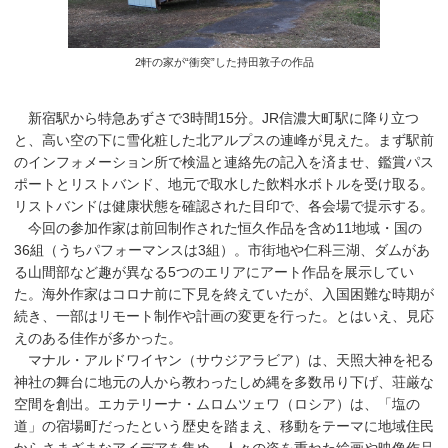
2軒の家が“衝突”した持田敦子の作品
新宿駅から特急あずさで3時間15分。JR信濃大町駅に降り立つ
と、高い空の下に雪化粧した北アルプスの連峰が見えた。まず駅前
のインフォメーション所で検温と連絡先の記入を済ませ、鑑賞パス
ポートとリストバンド、地元で取水した飲料水ボトルを受け取る。
リストバンドは健康状態を確認された目印で、各会場で提示する。
今回の参加作家は前回制作された恒久作品を含め11地域・国の
36組（うちパフォーマンスは3組）。市街地や仁科三湖、ダムがあ
る山間部など趣が異なる5つのエリアにアート作品を展示してい
た。海外作家はコロナ前に下見を終えていたが、入国困難な時期が
続き、一部はリモート制作や計画の変更を行った。とはいえ、見応
えのある佳作が多かった。
マナル・アルドワイヤン（サウジアラビア）は、天照大神を祀る
神社の舞台に地元の人から教わったしめ縄を多数吊り下げ、荘厳な
空間を創出。エカテリーナ・ムロムツェワ（ロシア）は、「塩の
道」の宿場町だったという歴史を踏まえ、移動をテーマに地域住民