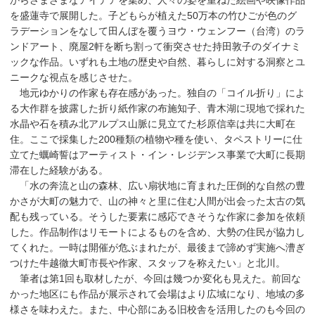
からさまざまなアイデアを集め、人々の姿を重ねた絵画や映像作品
を盛蓮寺で展開した。子どもらが植えた50万本の竹ひごが色のグ
ラデーションをなして田んぼを覆うヨウ・ウェンフー（台湾）のラ
ンドアート、廃屋2軒を断ち割って衝突させた持田敦子のダイナミ
ックな作品。いずれも土地の歴史や自然、暮らしに対する洞察とユ
ニークな視点を感じさせた。
地元ゆかりの作家も存在感があった。独自の「コイル折り」によ
る大作群を披露した折り紙作家の布施知子、青木湖に現地で採れた
水晶や石を積み北アルプス山脈に見立てた杉原信幸は共に大町在
住。ここで採集した200種類の植物や種を使い、タペストリーに仕
立てた蠣崎誓はアーティスト・イン・レジデンス事業で大町に長期
滞在した経験がある。
「水の奔流と山の森林、広い扇状地に育まれた圧倒的な自然の豊
かさが大町の魅力で、山の神々と里に住む人間が出会った太古の気
配も残っている。そうした要素に感応できそうな作家に参加を依頼
した。作品制作はリモートによるものを含め、大勢の住民が協力し
てくれた。一時は開催が危ぶまれたが、最後まで諦めず実施へ漕ぎ
つけた牛越徹大町市長や作家、スタッフを称えたい」と北川。
筆者は第1回も取材したが、今回は幾つか変化も見えた。前回な
かった地区にも作品が展示されて会場はより広域になり、地域の多
様さを味わえた。また、中心部にある旧校舎を活用したのも今回の