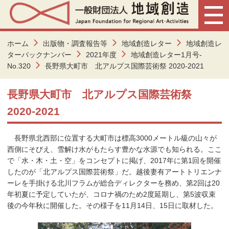
ホーム
出版物・調査報告等
地域創造レター
地域創造レ
ターバックナンバー
2021年度
地域創造レター1月号-
No.320
長野県大町市 北アルプス国際芸術祭 2020-2021
長野県大町市 北アルプス国際芸術祭
2020-2021
長野県北西部に位置する大町市は標高3000メートル級の山々が
西側にそびえ、雪解け水がもたらす豊かな水源でも知られる。ここ
で「水・木・土・空」をコンセプトに掲げ、2017年に第1回を開催
したのが「北アルプス国際芸術祭」だ。越後妻有アートトリエンナ
ーレを手掛ける北川フラムが総合ディレクターを務め、第2回は20
年初夏に予定していたが、コロナ禍のため2度延期し、第5波収束
後の今年秋に開催した。その様子を11月14日、15日に取材した。