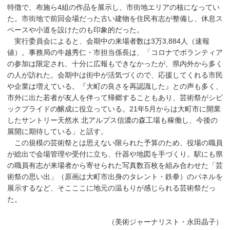
特徴で、布施ら4組の作品を展示し、市街地エリアの核になってい
た。市街地で前回会場だった古い建物を住民有志が整備し、休息ス
ペースや小道を設けたのも印象的だった。
実行委員会によると、会期中の来場者数は3万3,884人（速報
値）。事務局の牛越秀仁・市担当係長は、「コロナでボランティア
の参加は限定され、十分に広報もできなかったが、県内外から多く
の人が訪れた。会期中は街中が活気づくので、応援してくれる市民
や企業は増えている。『大町の良さを再認識した』との声も多く、
市外に出た若者が友人を伴って帰郷することもあり、芸術祭がシビ
ックプライドの醸成に役立っている。21年5月からは大町市に開業
したサントリー天然水 北アルプス信濃の森工場も稼働し、今後の
展開に期待している」と話す。
この規模の芸術祭とは思えない限られた予算のため、役場の職員
が総出で会場管理や受付に立ち、什器や地図を手づくり。駅にも県
の職員有志が来場者から寄せられた写真数百枚を組み合わせた「芸
術祭の思い出」（原画は大町市出身のタレント・鉄拳）のパネルを
展示するなど、そこここに地元の温もりが感じられる芸術祭だっ
た。
（美術ジャーナリスト・永田晶子）