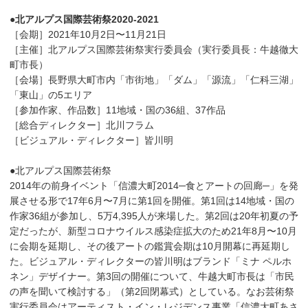
●北アルプス国際芸術祭2020-2021
［会期］2021年10月2日〜11月21日
［主催］北アルプス国際芸術祭実行委員会（実行委員長：牛越徹大
町市長）
［会場］長野県大町市内「市街地」「ダム」「源流」「仁科三湖」
「東山」の5エリア
［参加作家、作品数］11地域・国の36組、37作品
［総合ディレクター］北川フラム
［ビジュアル・ディレクター］皆川明
●北アルプス国際芸術祭
2014年の前身イベント「信濃大町2014─食とアートの回廊─」を発
展させる形で17年6月〜7月に第1回を開催。第1回は14地域・国の
作家36組が参加し、5万4,395人が来場した。第2回は20年初夏の予
定だったが、新型コロナウイルス感染症拡大のため21年8月〜10月
に会期を延期し、その後アートの鑑賞会期は10月開幕に再延期し
た。ビジュアル・ディレクターの皆川明はブランド「ミナ ペルホ
ネン」デザイナー。第3回の開催について、牛越大町市長は「市民
の声を聞いて検討する」（第2回閉幕式）としている。なお芸術祭
実行委員会はアーティスト・イン・レジデンス事業「信濃大町あさ