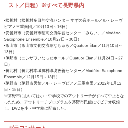
スト／日程）※すべて長野県内
•松川村（松川村多目的交流センター すずの音ホール／ル・レーヴ
ピアノ三重奏団／10月13日～16日）
•安曇野市（安曇野市穂高交流学習センター「みらい」／Modétro
Saxophone Ensemble／10月27日～30日）
•飯山市（飯山市文化交流館なちゅら／Quatuor Élan／11月10日～
13日）
•伊那市（ニシザワいなっせホール／Quatuor Élan／11月24日～27
日）
•筑北村（筑北村本城農村環境改善センター／Modétro Saxophone
Ensemble／12月15日～18日）
•茅野市（茅野市民館／ル・レーヴピアノ三重奏団／2022年1月12
日～15日）
※茅野市においては小・中学校でのアウトリーチがすべて中止とな
ったため、アウトリーチプログラムを茅野市民館にてビデオ収録
し、DVDを小・中学校に配布した。
ガラコンサート