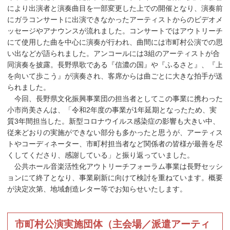
により出演者と演奏曲目を一部変更した上での開催となり、演奏前
にガラコンサートに出演できなかったアーティストからのビデオメ
ッセージやアナウンスが流れました。コンサートではアウトリーチ
にて使用した曲を中心に演奏が行われ、曲間には市町村公演での思
い出などが語られました。アンコールには3組のアーティストが合
同演奏を披露。長野県歌である『信濃の国』や『ふるさと』、『上
を向いて歩こう』が演奏され、客席からは曲ごとに大きな拍手が送
られました。
今回、長野県文化振興事業団の担当者としてこの事業に携わった
小市尚美さんは、「令和2年度の事業が1年延期となったため、実
質3年間担当した。新型コロナウイルス感染症の影響も大きい中、
従来どおりの実施ができない部分も多かったと思うが、アーティス
トやコーディネーター、市町村担当者など関係者の皆様が最善を尽
くしてくださり、感謝している」と振り返っていました。
公共ホール音楽活性化アウトリーチフォーラム事業は長野セッシ
ョンにて終了となり、事業刷新に向けて検討を重ねています。概要
が決定次第、地域創造レター等でお知らせいたします。
市町村公演実施団体（主会場／派遣アーティ