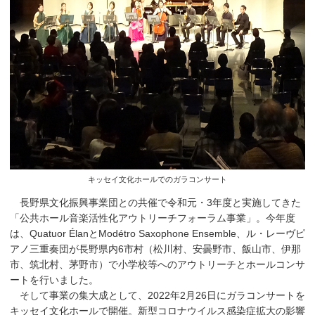
キッセイ文化ホールでのガラコンサート
長野県文化振興事業団との共催で令和元・3年度と実施してきた
「公共ホール音楽活性化アウトリーチフォーラム事業」。今年度
は、Quatuor ÉlanとModétro Saxophone Ensemble、ル・レーヴピ
アノ三重奏団が長野県内6市村（松川村、安曇野市、飯山市、伊那
市、筑北村、茅野市）で小学校等へのアウトリーチとホールコンサ
ートを行いました。
そして事業の集大成として、2022年2月26日にガラコンサートを
キッセイ文化ホールで開催。新型コロナウイルス感染症拡大の影響