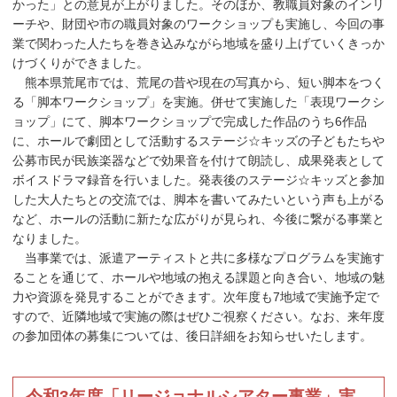
かった」との意見が上がりました。そのほか、教職員対象のインリ
ーチや、財団や市の職員対象のワークショップも実施し、今回の事
業で関わった人たちを巻き込みながら地域を盛り上げていくきっか
けづくりができました。
熊本県荒尾市では、荒尾の昔や現在の写真から、短い脚本をつく
る「脚本ワークショップ」を実施。併せて実施した「表現ワークシ
ョップ」にて、脚本ワークショップで完成した作品のうち6作品
に、ホールで劇団として活動するステージ☆キッズの子どもたちや
公募市民が民族楽器などで効果音を付けて朗読し、成果発表として
ボイスドラマ録音を行いました。発表後のステージ☆キッズと参加
した大人たちとの交流では、脚本を書いてみたいという声も上がる
など、ホールの活動に新たな広がりが見られ、今後に繋がる事業と
なりました。
当事業では、派遣アーティストと共に多様なプログラムを実施す
ることを通じて、ホールや地域の抱える課題と向き合い、地域の魅
力や資源を発見することができます。次年度も7地域で実施予定で
すので、近隣地域で実施の際はぜひご視察ください。なお、来年度
の参加団体の募集については、後日詳細をお知らせいたします。
令和3年度「リージョナルシアター事業」実