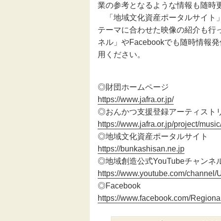
業の参考となるような情報も随時
「地域文化資産ポータルサイト
伝統芸能
テーマに合わせた映像の紹介も行っ
ネル」やFacebookでも随時情
助成
用ください。
フェスティバル
◎財団ホームページ
地域創造大賞
https://www.jafra.or.jp/
◎おんかつ支援登録アーティスト
https://www.jafra.or.jp/project/music
◎地域文化資産ポータルサイト
https://bunkashisan.ne.jp
◎地域創造公式YouTubeチャンネ
https://www.youtube.com/chann
◎Facebook
https://www.facebook.com/RegionalA