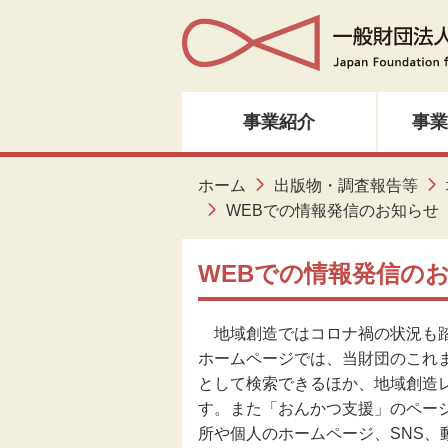
事業紹介
事業
人材育成・研修
ホーム
出版物・調査報告等
WEBでの情報発信のお知らせ
音楽・邦楽
WEBでの情報発信の
ダンス
地域創造ではコロナ禍の状況も踏
演劇
ホームページでは、当財団のこれ
として検索できるほか、地域創造
創造ネットワーク
す。また「おんかつ支援」のペー
所や個人のホームページ、SNS、
美術