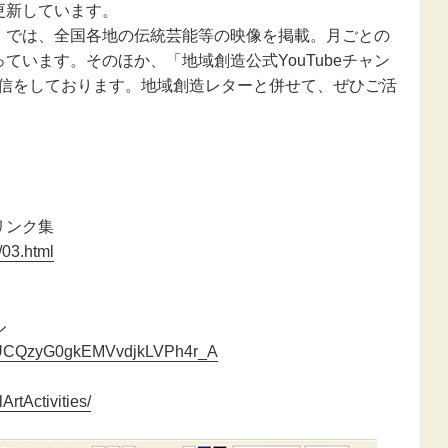
新型コロナウ
更新しています。
感染症関連
」では、全国各地の伝統芸能等の映像を掲載。月ごとの
ています。そのほか、「地域創造公式YouTubeチャン
東日本大震災
報発信をしております。地域創造レターと併せて、ぜひご活
報
リンク集
/03.html
ル
el/UCQzyG0gkEMVvdjkLVPh4r_A
rtActivities/