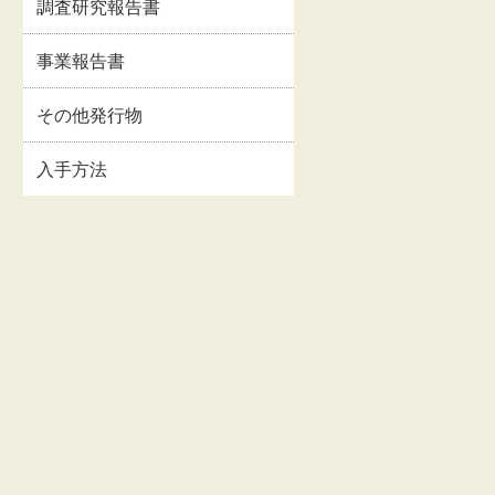
調査研究報告書
イルス
事業報告書・事業計
情報
画書等
事業報告書
関連情
交通・アクセス
その他発行物
入手方法
お問い合わせ
著作権・リンクにつ
いて