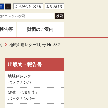
ふりがなをつける
よみあげる
青
黒
報告等
財団のご案内
ター
度
地域創造レター1月号-No.332
地域創造とは
バー
創造」
財団事業のあゆみ
出版物・報告書
地域創造レター
告書
関係者名簿
バックナンバー
雑誌「地域創造」
版物
定款
バックナンバー