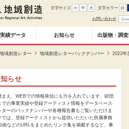
文字サイズ
小
中
大
文字カラー
白
お問い合わせ
実績データ
お知らせ
出版物・調査
地域創造レ
地域創造レター
地域創造レターバックナンバー
2022年
募集中
バックナン
雑誌「地域
お知らせ
調査研究報
まえ、WEBでの情報発信にも力を入れています。財団
までの事業実績や登録アーティスト情報をデータベース
レターのバックナンバーや各種報告書もご覧いただけま
その他出
ジでは、登録アーティストから提供いただいた所属事務
動画などのURLをまとめたリンク集を掲載するなど、事