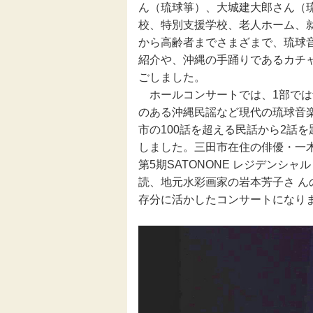
ん（琉球箏）、大城建大郎さん（
校、特別支援学校、老人ホーム、
伝統芸能
から高齢者までさまざまで、琉球
紹介や、沖縄の手踊りであるカチ
助成
ごしました。
ホールコンサートでは、1部では
フェスティバル
のある沖縄民謡など現代の琉球音
市の100話を超える民話から2話
地域創造大賞
しました。三田市在住の俳優・一
第5期SATONONE レジデンシ
読、地元水彩画家の岩本芳子さ 
存分に活かしたコンサートになり