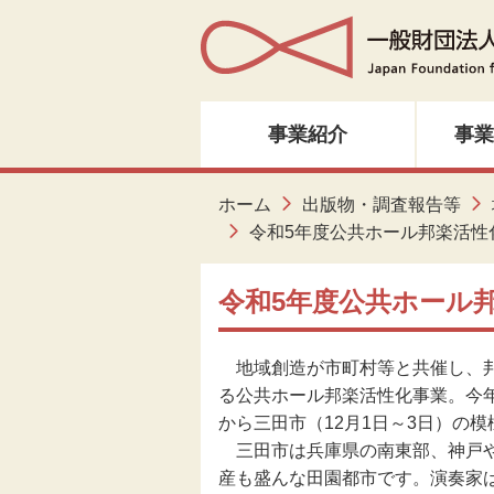
事業紹介
事業
人材育成・研修
ホーム
出版物・調査報告等
令和5年度公共ホール邦楽活性
音楽・邦楽
令和5年度公共ホール
ダンス
地域創造が市町村等と共催し、邦
演劇
る公共ホール邦楽活性化事業。今
から三田市（12月1日～3日）の
創造ネットワーク
三田市は兵庫県の南東部、神戸や
産も盛んな田園都市です。演奏家
美術