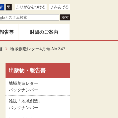
ふりがなをつける
よみあげる
青
黒
報告等
財団のご案内
ター
度
地域創造レター4月号-No.347
地域創造とは
バー
創造」
財団事業のあゆみ
出版物・報告書
地域創造レター
告書
関係者名簿
バックナンバー
雑誌「地域創造」
版物
定款
バックナンバー