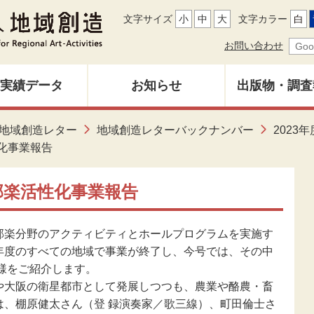
文字サイズ
小
中
大
文字カラー
白
お問い合わせ
実績データ
お知らせ
出版物・調査
地域創造レ
地域創造レター
地域創造レターバックナンバー
2023年
募集中
バックナン
化事業報告
雑誌「地域
邦楽活性化事業報告
調査研究報
楽分野のアクティビティとホールプログラムを実施す
年度のすべての地域で事業が終了し、今号では、その中
模様をご紹介します。
その他出
大阪の衛星都市として発展しつつも、農業や酪農・畜
は、棚原健太さん（登 録演奏家／歌三線）、町田倫士さ