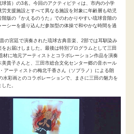
新型コロナウ
琉球笛）の3名。今回のアクティビティは、市内の小学
感染症関連
就労支援施設とすべて異なる施設を対象に年齢層も幼児
音階版の『かえるのうた』でのわかりやすい琉球音階の
東日本大震災
ャーシーを盛り込んだ参加型の体操で和やかな時間を過
報
昔の宮廷で演奏された琉球古典音楽、2部では耳馴染み
楽をお届けしました。最後は特別プログラムとして三田
を題材に地元アーティストとコラボレーション作品を演奏
木美貴子さんと、三田市総合文化センター郷の音ホール
ャル・アーティストの梅北千香さん（ソプラノ）による朗
んの水彩画とのコラボレーションで、まさに三田の魅力を
ました。