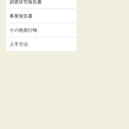
調査研究報告書
イルス
事業報告書・事業計
情報
画書等
事業報告書
関連情
交通・アクセス
その他発行物
入手方法
お問い合わせ
著作権・リンクにつ
いて