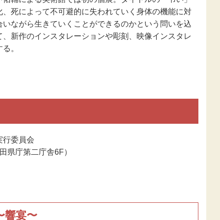
化、死によって不可避的に失われていく身体の機能に対
合いながら生きていくことができるのかという問いを込
て、新作のインスタレーションや彫刻、映像インスタレ
する。
実行委員会
（秋田県庁第二庁舎6F）
S〜響宴〜