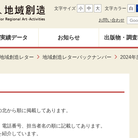
文字サイズ
小
中
大
文字カラー
白
お問い合わせ
実績データ
お知らせ
出版物・調査
地域創造レ
地域創造レター
地域創造レターバックナンバー
2024年
募集中
バックナン
雑誌「地域
調査研究報
の北から順に掲載してあります。
その他出
、電話番号、担当者名の順に記載してあります。
を紹介しています。