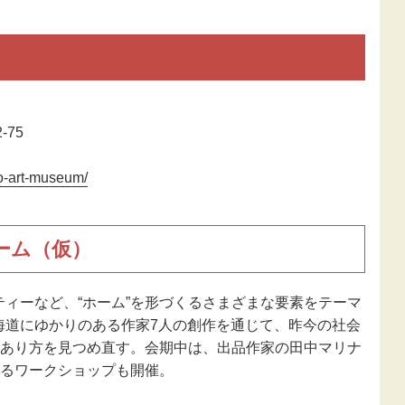
新型コロナウ
感染症関連
東日本大震災
報
-75
ro-art-museum/
ーム（仮）
ィーなど、“ホーム”を形づくるさまざまな要素をテーマ
海道にゆかりのある作家7人の創作を通じて、昨今の社会
のあり方を見つめ直す。会期中は、出品作家の田中マリナ
するワークショップも開催。