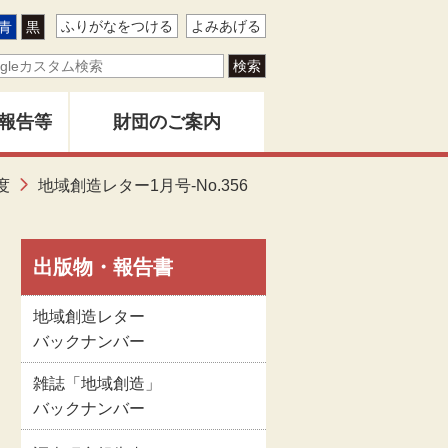
ふりがなをつける
よみあげる
青
黒
報告等
財団のご案内
ター
度
地域創造レター1月号-No.356
地域創造とは
バー
創造」
財団事業のあゆみ
出版物・報告書
地域創造レター
告書
関係者名簿
バックナンバー
雑誌「地域創造」
版物
定款
バックナンバー