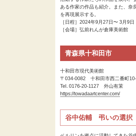
ある作家の作品も紹介。また、奈良の創
を再現展示する。
［日程］2024年9月27日〜 3月9日
［会場］弘前れんが倉庫美術館
青森県十和田市
十和田市現代美術館
〒034-0082 十和田市西二番町10-
Tel. 0176-20-1127 外山有茉
https://towadaartcenter.com/
谷中佑輔 弔いの選択
ベルリンを拠点に活動してきた谷