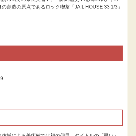
造の原点であるロック喫茶「JAIL HOUSE 33 1/3」
9
中佑輔による美術館では初の個展。タイトルの「弔い」