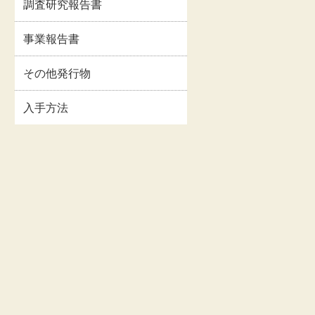
調査研究報告書
イルス
事業報告書・事業計
情報
画書等
事業報告書
関連情
交通・アクセス
その他発行物
入手方法
お問い合わせ
著作権・リンクにつ
いて