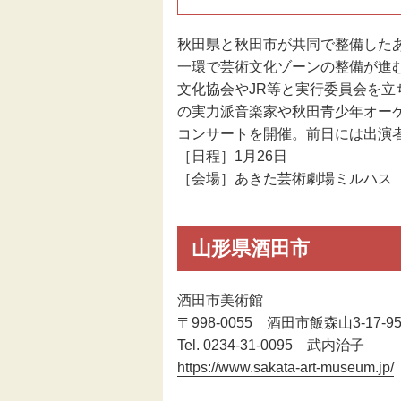
秋田県と秋田市が共同で整備した
一環で芸術文化ゾーンの整備が進
文化協会やJR等と実行委員会を
の実力派音楽家や秋田青少年オー
コンサートを開催。前日には出演
［日程］1月26日
［会場］あきた芸術劇場ミルハス
山形県酒田市
酒田市美術館
〒998-0055 酒田市飯森山3-17-9
Tel. 0234-31-0095 武内治子
https://www.sakata-art-museum.jp/