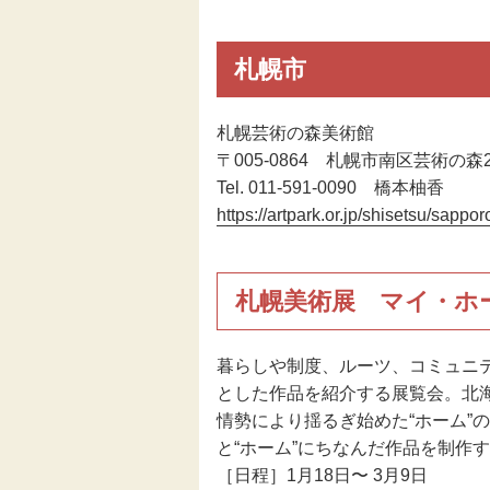
伝統芸能
札幌市
助成
札幌芸術の森美術館
〒005-0864 札幌市南区芸術の森2
フェスティバル
Tel. 011-591-0090 橋本柚香
https://artpark.or.jp/shisetsu/sappo
地域創造大賞
札幌美術展 マイ・ホ
暮らしや制度、ルーツ、コミュニテ
とした作品を紹介する展覧会。北
情勢により揺るぎ始めた“ホーム”
と“ホーム”にちなんだ作品を制作
［日程］1月18日〜 3月9日