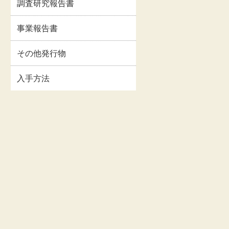
調査研究報告書
イルス
事業報告書・事業計
情報
画書等
事業報告書
関連情
交通・アクセス
その他発行物
入手方法
お問い合わせ
著作権・リンクにつ
いて