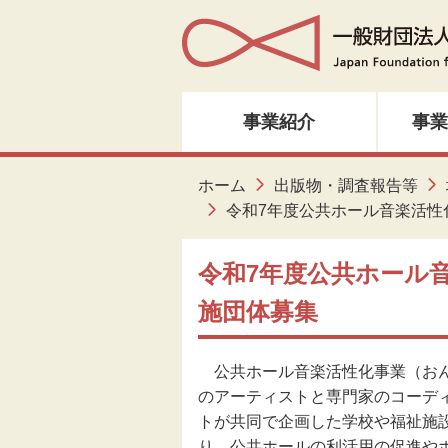
事業紹介
事業
人材育成・研修
ホーム
出版物・調査報告等
令和7年度公共ホール音楽活性
音楽・邦楽
令和7年度公共ホール
ダンス
施団体募集
演劇
公共ホール音楽活性化事業（おん
創造ネットワーク
のアーティストと専門家のコーデ
トが共同で企画した学校や福祉施
美術
り、公共ホールの利活用の促進や