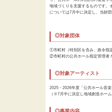
地域づくりを支援するものです。
伝統芸能
については7月中に決定し、当財
助成
◎対象団体
フェスティバル
①市町村（特別区を含み、政令指
地域創造大賞
②市町村の公共ホール指定管理者 
◎対象アーティスト
2025・2026年度「公共ホール
（※7月中に決定し地域創造ホー
◎事業内容