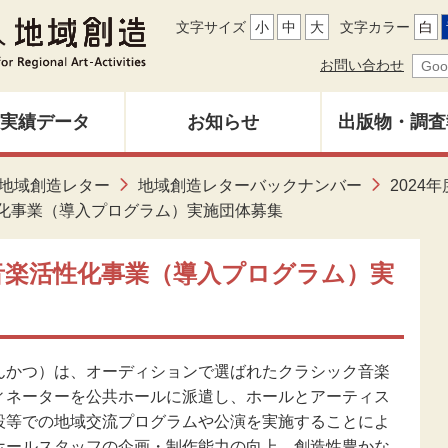
文字サイズ
小
中
大
文字カラー
白
お問い合わせ
実績データ
お知らせ
出版物・調査
地域創造レ
地域創造レター
地域創造レターバックナンバー
2024年
募集中
バックナン
化事業（導入プログラム）実施団体募集
雑誌「地域
音楽活性化事業（導入プログラム）実
調査研究報
かつ）は、オーディションで選ばれたクラシック音楽
ィネーターを公共ホールに派遣し、ホールとアーティス
その他出
設等での地域交流プログラムや公演を実施することによ
ホールスタッフの企画・制作能力の向上、創造性豊かな