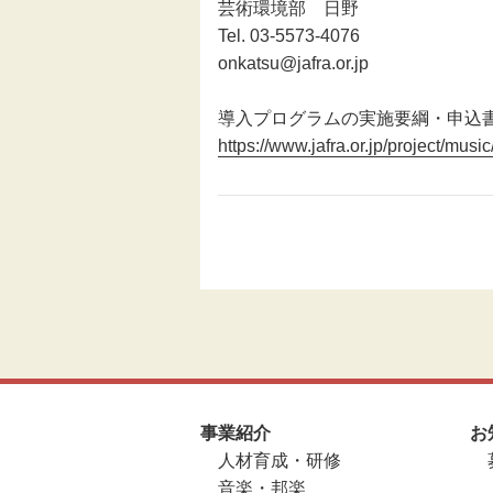
芸術環境部 日野
Tel. 03-5573-4076
onkatsu@jafra.or.jp
導入プログラムの実施要綱・申込
https://www.jafra.or.jp/project/music
事業紹介
お
人材育成・研修
音楽・邦楽