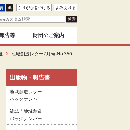
ふりがなをつける
よみあげる
青
黒
報告等
財団のご案内
ター
度
地域創造レター7月号-No.350
地域創造とは
バー
創造」
財団事業のあゆみ
出版物・報告書
地域創造レター
告書
関係者名簿
バックナンバー
雑誌「地域創造」
版物
定款
バックナンバー