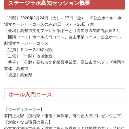
ステージラボ高知セッション概要
［日程］2026年2月24日（火）～27日（金） ※公立ホール・劇
場マネージャーコースのみ24日（火）～26日（木）
［会場］高知市文化プラザかるぽーと（高知県高知市九反田2-1）
［開講コース］ホール入門コース、自主事業コース、公立ホール・
劇場マネージャーコース
［定員］各コース20名程度
［主催］（一財）地域創造
［共催］（公財）高知市文化振興事業団、高知市文化プラザ共同企
業体、高知市
［後援］高知県
ホール入門コース
【コーディネーター】
有門正太郎（演出家・俳優・劇作家、有門正太郎プレゼンツ主宰）
【対象となる職員の目安】
公立文化施設で企画・運営に携わる職員および地域の文化・芸術に