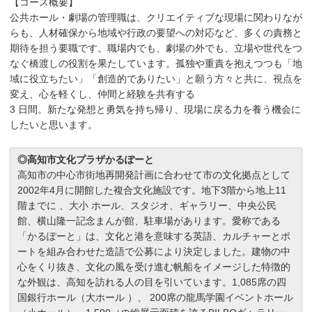
【コース概要】
公共ホール・劇場の管理職は、クリエイティブな現場に関わりなが
らも、人材確保から地域や行政の要望への対応など、多くの責務と
期待を担う要職です。職場内でも、劇場の外でも、立場や世代をつ
なぐ橋渡しの役割を果たしています。孤独や重責を抱えつつも「地
域に役立ちたい」「創造的でありたい」と願う方々と共に、視点を
変え、心を軽くし、仲間と経験を共有する
3 日間。新たな発想と勇気を持ち帰り、現場に戻る力を養う機会に
したいと思います。
◎高知市文化プラザかるぽーと
高知市の中心市街地再開発計画に合わせて市の文化拠点として
2002年4月に開館した複合文化施設です。地下3階から地上11
階までに 、大小 ホール、スタジオ、ギャラリー、中央公民
館、横山隆一記念まんが館、駐車場があります。愛称である
「かるぽーと」は、文化と港を意味する英語、カルチャーとポ
ートを組み合わせた造語で公募により決定しました。建物の中
心をくり抜き、文化の風を受け進む帆船をイメージした特徴的
な外観は、高知を訪れる人の目を引いています。1,085席の四
国銀行ホール（大ホール ）、 200席の龍馬学園イベントホール