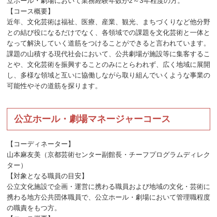
立ホール・劇場において業務経験年数が2～3年程度の方。
【コース概要】
近年、文化芸術は福祉、医療、産業、観光、まちづくりなど他分野
との結び役になるだけでなく、各領域での課題を文化芸術と一体と
なって解決していく道筋をつけることができると言われています。
課題の山積する現代社会において、公共劇場が施設等に集客するこ
とや、文化芸術を振興することのみにとらわれず、広く地域に展開
し、多様な領域と互いに協働しながら取り組んでいくような事業の
可能性やその道筋を探ります。
公立ホール・劇場マネージャーコース
【コーディネーター】
山本麻友美（京都芸術センター副館長・チーフプログラムディレク
ター）
【対象となる職員の目安】
公立文化施設で企画・運営に携わる職員および地域の文化・芸術に
携わる地方公共団体職員で、公立ホール・劇場において管理職程度
の職責をもつ方。