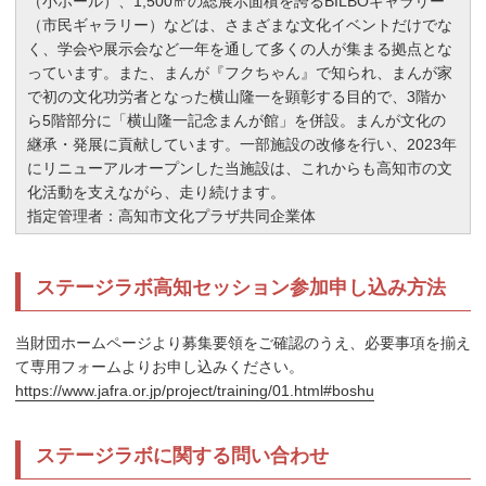
（小ホール）、1,500㎡の総展示面積を誇るBILBOギャラリー
（市民ギャラリー）などは、さまざまな文化イベントだけでな
く、学会や展示会など一年を通して多くの人が集まる拠点とな
っています。また、まんが『フクちゃん』で知られ、まんが家
で初の文化功労者となった横山隆一を顕彰する目的で、3階か
ら5階部分に「横山隆一記念まんが館」を併設。まんが文化の
継承・発展に貢献しています。一部施設の改修を行い、2023年
にリニューアルオープンした当施設は、これからも高知市の文
化活動を支えながら、走り続けます。
指定管理者：高知市文化プラザ共同企業体
ステージラボ高知セッション参加申し込み方法
当財団ホームページより募集要領をご確認のうえ、必要事項を揃え
て専用フォームよりお申し込みください。
https://www.jafra.or.jp/project/training/01.html#boshu
ステージラボに関する問い合わせ