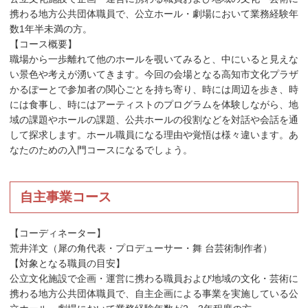
携わる地方公共団体職員で、公立ホール・劇場において業務経験年
数1年半未満の方。
【コース概要】
職場から一歩離れて他のホールを覗いてみると、中にいると見えな
い景色や考えが湧いてきます。今回の会場となる高知市文化プラザ
かるぽーとで参加者の関心ごとを持ち寄り、時には周辺を歩き、時
には食事し、時にはアーティストのプログラムを体験しながら、地
域の課題やホールの課題、公共ホールの役割などを対話や会話を通
して探求します。ホール職員になる理由や覚悟は様々違います。あ
なたのための入門コースになるでしょう。
自主事業コース
【コーディネーター】
荒井洋文（犀の角代表・プロデューサー・舞 台芸術制作者）
【対象となる職員の目安】
公立文化施設で企画・運営に携わる職員および地域の文化・芸術に
携わる地方公共団体職員で、自主企画による事業を実施している公