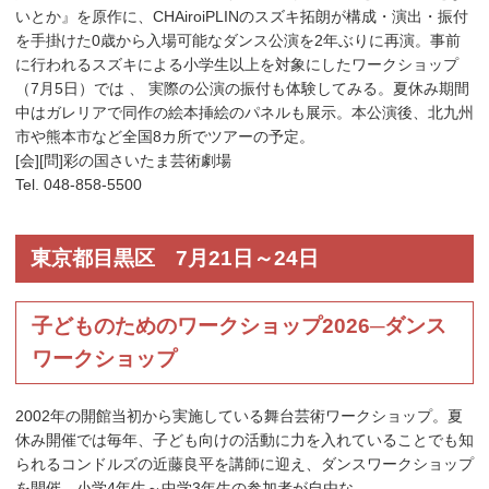
いとか』を原作に、CHAiroiPLINのスズキ拓朗が構成・演出・振付
を手掛けた0歳から入場可能なダンス公演を2年ぶりに再演。事前
に行われるスズキによる小学生以上を対象にしたワークショップ
（7月5日）では 、 実際の公演の振付も体験してみる。夏休み期間
中はガレリアで同作の絵本挿絵のパネルも展示。本公演後、北九州
市や熊本市など全国8カ所でツアーの予定。
[会][問]彩の国さいたま芸術劇場
Tel. 048-858-5500
東京都目黒区 7月21日～24日
子どものためのワークショップ2026─ダンス
ワークショップ
2002年の開館当初から実施している舞台芸術ワークショップ。夏
休み開催では毎年、子ども向けの活動に力を入れていることでも知
られるコンドルズの近藤良平を講師に迎え、ダンスワークショップ
を開催。小学4年生～中学3年生の参加者が自由な