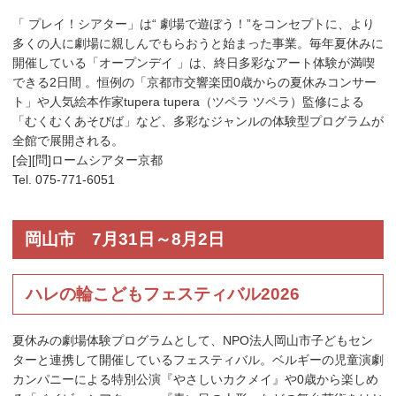
「 プレイ！シアター」は“ 劇場で遊ぼう！”をコンセプトに、より
多くの人に劇場に親しんでもらおうと始まった事業。毎年夏休みに
開催している「オープンデイ 」は、終日多彩なアート体験が満喫
できる2日間 。恒例の「京都市交響楽団0歳からの夏休みコンサー
ト」や人気絵本作家tupera tupera（ツペラ ツペラ）監修による
「むくむくあそびば」など、多彩なジャンルの体験型プログラムが
全館で展開される。
[会][問]ロームシアター京都
Tel. 075-771-6051
岡山市 7月31日～8月2日
ハレの輪こどもフェスティバル2026
夏休みの劇場体験プログラムとして、NPO法人岡山市子どもセン
ターと連携して開催しているフェスティバル。ベルギーの児童演劇
カンパニーによる特別公演『やさしいカクメイ』や0歳から楽しめ