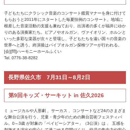
子どもたちにクラシック音楽のコンサート鑑賞マナーを身に付けて
もらおうと2011年にスタートした毎夏恒例のコンサート。地域に
根差した音楽活動の支援も兼ねており、出演者の多くが福井にゆか
りのある演奏家たち。ピアノやオルガン、ヴァイオリン、ホルンと
いった多彩な楽器が次々と登場し、子どもたちを遠い国々の音楽の
世界へと誘う。終演後はパイプオルガン探検ツアーが行われる。
[会][問]ハーモニーホールふくい
Tel. 0776-38-8282
長野県佐久市 7月31日～8月2日
第9回キッズ・サーキット in 佐久2026
ミ ュージカルや人形劇 、サーカス 、コンサートなど24のさまざま
な舞台公演を行う、児童・青少年のための舞台芸術フェスティバ
ル。0～3歳 が対象の「ベイビーシアター」（3公演）は 、 五感を
刺激する演出や安心して過ごせる空間づくり、幼児の集中力や安心