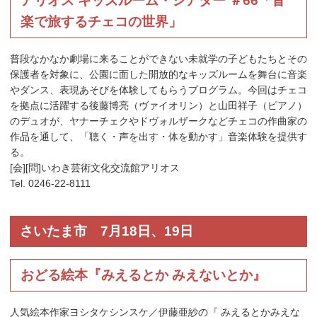
アリオス キッズルーム・シアター ＃66「音
楽で旅するチェコの世界」
普段なかなか劇場に来ることができない未就学の子どもたちとその
保護者を対象に、公園に面した開放的なキッズルームを舞台に音楽
やダンス、表現あそびを体験してもらうプログラム。今回はチェコ
を拠点に活躍する後藤博亮（ヴァイオリン）と山田祥子（ピアノ）
のデュオが、ヤナーチェクやドヴォルザークなどチェコの作曲家の
作品を通して、「聴く・声を出す・体を動かす」音楽体験を提供す
る。
[会][問]いわき芸術文化交流館アリオス
Tel. 0246-22-8111
さいたま市 7月18日、19日
おどる絵本『みえるとか みえないとか』
人気絵本作家ヨシタケシンスケ／伊藤亜紗の『 みえるとかみえな