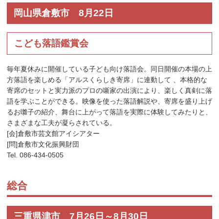
岡山県倉敷市 8月22日
こども落語鑑賞会
毎年夏休みに開催している子ども向け落語会。同日開催の本場の上
方落語を楽しめる「アルスくらしき寄席」に連動して 、本格的な
寄席のセットと実力派のプロの噺家の出演により、楽しく真剣に落
語を学ぶことができる。映像を使った落語解説や、寄席を盛り上げ
るお囃子の紹介、舞台に上がって落語を実際に体験してみたりと、
さまざまな工夫が凝らされている。
[会]倉敷市芸文館アイシアター
[問]倉敷市文化振興財団
Tel. 086-434-0505
総合
三重県津市 7月26日～8月30日