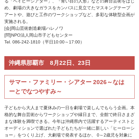
る「ベイビーシアター」、『青い目の人形』などの舞台芸術をはじ
め、劇場の大きなガラスをカンバスに見立てたマスキングテープ
アートや、遊びと工作のワークショップなど、多彩な体験型企画が
実施される。
[会]岡山芸術創造劇場ハレノワ
[問]NPO法人岡山市子どもセンター
Tel. 086-242-1810（平日10:00～17:00）
沖縄県那覇市 8月22日、23日
サマー・ファミリー・シアター 2026～なは
ーとでなつやすみ～
子どもから大人まで夏休みの一日を劇場で楽しんでもらう企画。本
格的な舞台芸術からワークショップや縁日まで、全館で終日さまざ
まな体験を満喫できる。今年は沖縄県内で活躍するアーティストと
オーディションで選ばれた子どもたちが一緒に新しい「ヒーローシ
ョー」をつくり上げ、大劇場で発表するほか、 0～2歳児を対象に