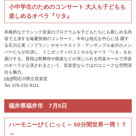
小中学生のためのコンサート 大人も子どもも
楽しめるオペラ『リタ』
本格的なクラシック音楽のプログラムを子どもたちにも親しめる内
容で上演する毎夏恒例のコンサート。今年は地元を中心に活 躍す
る石川公美（ソプラノ）やオーケストラ・アンサンブル金沢のメン
バーたちが出演し、ドニゼッティのコミカルなオペラ『リタ』をお
届けする。普段は歌舞伎や能楽などが演じられる邦楽ホールで洋楽
のオペラが上演されるという、音楽堂ならではのユニークな空間演
出も魅力。
[会][問]石川県立音楽堂
Tel. 076-232-8111
福井県福井市 7月5日
ハーモニーぴくにっく～ 50分間世界一周！？
～