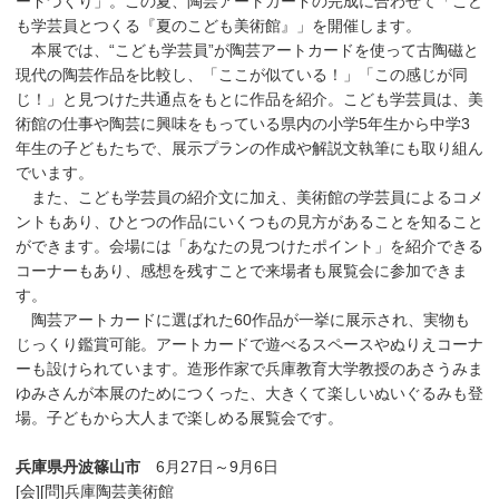
ードづくり」。この夏、陶芸アートカードの完成に合わせて「こど
も学芸員とつくる『夏のこども美術館』」を開催します。
本展では、“こども学芸員”が陶芸アートカードを使って古陶磁と
現代の陶芸作品を比較し、「ここが似ている！」「この感じが同
じ！」と見つけた共通点をもとに作品を紹介。こども学芸員は、美
術館の仕事や陶芸に興味をもっている県内の小学5年生から中学3
年生の子どもたちで、展示プランの作成や解説文執筆にも取り組ん
でいます。
また、こども学芸員の紹介文に加え、美術館の学芸員によるコメ
ントもあり、ひとつの作品にいくつもの見方があることを知ること
ができます。会場には「あなたの見つけたポイント」を紹介できる
コーナーもあり、感想を残すことで来場者も展覧会に参加できま
す。
陶芸アートカードに選ばれた60作品が一挙に展示され、実物も
じっくり鑑賞可能。アートカードで遊べるスペースやぬりえコーナ
ーも設けられています。造形作家で兵庫教育大学教授のあさうみま
ゆみさんが本展のためにつくった、大きくて楽しいぬいぐるみも登
場。子どもから大人まで楽しめる展覧会です。
兵庫県丹波篠山市
6月27日～9月6日
[会][問]兵庫陶芸美術館