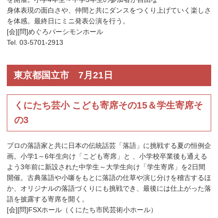
身体表現の面白さや、仲間と共にダンスをつくり上げていく楽しさ
を体感。最終日にミニ発表公演を行う。
[会][問]めぐろパーシモンホール
Tel. 03-5701-2913
東京都国立市 7月21日
くにたち芸小 こども寄席その15＆学生寄席そ
の3
プロの落語家と共に日本の伝統話芸「落語」に挑戦する夏の恒例企
画。小学1～6年生向け「こども寄席」と 、小学校卒業後も通える
よう3年前に新設された中学生～大学生向け「学生寄席」を2日間
開催。古典落語や小噺をもとに落語の仕草や演じ分けを稽古するほ
か、オリジナルの落語づくりにも挑戦でき、最後には仕上がった落
語を披露する寄席を開く。
[会][問]FSXホール（くにたち市民芸術小ホール）