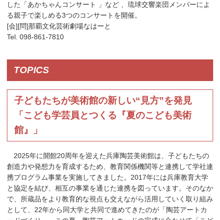
した「あかちゃんコンサート 」など 、琉球交響楽団メンバーによ
る親子で楽しめる3つのコンサートを開催。
[会][問]那覇文化芸術劇場なはーと
Tel. 098-861-7810
TOPICS
子どもたちが美術館の新しい“見方”を発見
「こども学芸員とつくる『夏のこども美術
館』」
2025年に開館20周年を迎えた兵庫陶芸美術館は、子どもたちの
創造力や発想力を育成するため、教育関係機関等と連携して学社連
携プログラム事業を実施してきました。2017年には兵庫教育大学
と協定を結び、相互の事業を通じた連携を図っています。そのなか
で、所蔵品をより教育的な視点も交えながら活用していく取り組み
として、22年から同大学と共同で進めてきたのが「陶芸アートカ