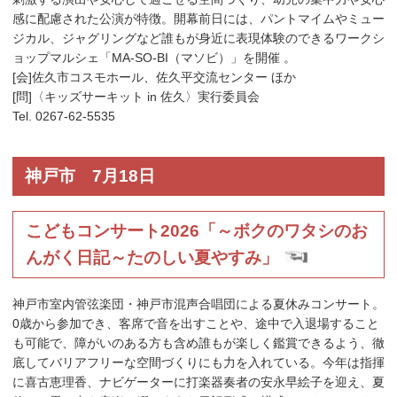
感に配慮された公演が特徴。開幕前日には、パントマイムやミュー
ジカル、ジャグリングなど誰もが身近に表現体験のできるワークシ
ョップマルシェ「MA-SO-BI（マソビ）」を開催 。
[会]佐久市コスモホール、佐久平交流センター ほか
[問]〈キッズサーキット in 佐久〉実行委員会
Tel. 0267-62-5535
神戸市 7月18日
こどもコンサート2026「～ボクのワタシのお
んがく日記～たのしい夏やすみ」
神戸市室内管弦楽団・神戸市混声合唱団による夏休みコンサート。
0歳から参加でき、客席で音を出すことや、途中で入退場すること
も可能で、障がいのある方も含め誰もが楽しく鑑賞できるよう、徹
底してバリアフリーな空間づくりにも力を入れている。今年は指揮
に喜古恵理香、ナビゲーターに打楽器奏者の安永早絵子を迎え、夏