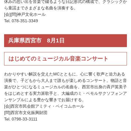
休みの思い出を音楽で綴るような日記形式の構成で、クラシックか
ら童謡までさまざまな名曲を演奏する。
[会][問]神戸文化ホール
Tel. 078-351-3349
兵庫県西宮市 8月1日
はじめてのミュージカル音楽コンサート
わかりやすい解説を交えたMCとともに、心に響く歌声と迫力ある
演奏で、子どもから大人まで誰もが楽しめるコンサート。物語と音
楽がひとつになるミュージカルの名曲を、西宮市出身の斉戸英美子
をはじめとする実力派歌手と、大編成のミ・ベモルサクソフォンア
ンサンブルによる豊かな響きでお届けする。
[会]西宮市民会館アミティ・ベイコムホール
[問]西宮市文化振興財団
Tel. 0798-33-3111