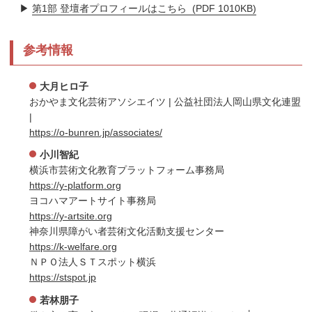
▶
第1部 登壇者プロフィールはこちら (PDF 1010KB)
参考情報
大月ヒロ子
おかやま文化芸術アソシエイツ | 公益社団法人岡山県文化連盟
|
https://o-bunren.jp/associates/
小川智紀
横浜市芸術文化教育プラットフォーム事務局
https://y-platform.org
ヨコハマアートサイト事務局
https://y-artsite.org
神奈川県障がい者芸術文化活動支援センター
https://k-welfare.org
ＮＰＯ法人ＳＴスポット横浜
https://stspot.jp
若林朋子