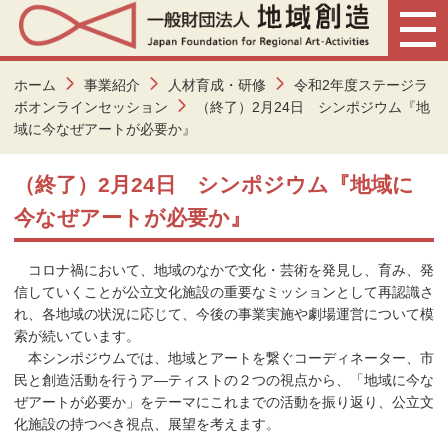
ホーム
事業紹介
人材育成・研修
令和2年度ステージラ
ボオンラインセッション
（終了）2月24日 シンポジウム『地
域に今なぜアートが必要か』
（終了）2月24日 シンポジウム『地域に
今なぜアートが必要か』
コロナ禍において、地域のなかで文化・芸術を発見し、育み、発
信していくことが公立文化施設の重要なミッションとして再認識さ
れ、各地域の状況に応じて、今後の事業実施や劇場運営について模
索が続いています。
本シンポジウムでは、地域とアートを繋ぐコーディネーター、市
民と創造活動を行うア―ティストの２つの視点から、「地域に今な
ぜアートが必要か」をテーマにこれまでの活動を振り返り、公立文
化施設の持つべき視点、展望を考えます。