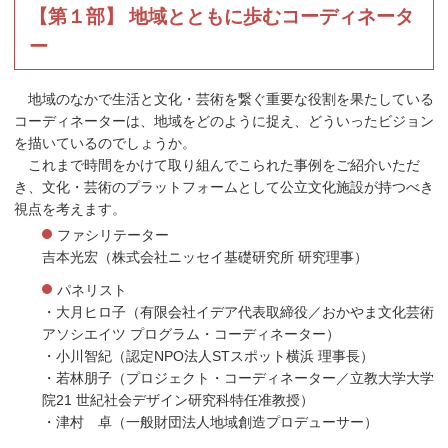
【第１部】 地域とともに歩むコーディネータ
ー
地域のなかで生活と文化・芸術を繋ぐ重要な役割を果たしている
コーディネーターは、地域をどのように捉え、どういったビジョン
を描いているのでしょうか。
これまで時間をかけて取り組んでこられた事例をご紹介いただ
き、文化・芸術のプラットフォームとして公立文化施設が持つべき
視点を考えます。
ファシリテーター
吉本光宏（株式会社ニッセイ基礎研究所 研究理事）
パネリスト
・大月ヒロ子（有限会社イデア代表取締役／おかやま文化芸術
アソシエイツ プログラム・コーディネーター）
・小川智紀（認定NPO法人STスポット横浜 理事長）
・若林朋子（プロジェクト・コーディネーター／立教大学大学
院21 世紀社会デザイン研究科特任准教授）
・津村 卓（一般財団法人地域創造プロデューサー）