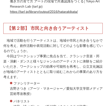
働き方の育て方 アートの現場で共通認識をつくる│Tokyo Art
Research Lab (tarl.jp)
https://tarl.jp/library/output/2016/hatarakikata/
【第２部】 市民と向き合うアーティスト
地域で活動を行うアーティストは、地域や市民と向き合うなかで
何を考え、創作活動や表現活動に対してどのような影響を感じてい
るのでしょうか。
今回はワークショップ事業に焦点を当て、クラシック音楽・邦
楽・演劇・ダンスと様々なジャンルのアーティストに体験をご紹介
いただき、ワークショップの効果や可能性を再考し、公立文化施設
が地域のアーティストとともに取り組むこれからの事業のあり方を
考えます。
ファシリテーター
吉野さつき（アーツ・マネージャー／愛知大学文学部メディア
芸術専攻教授）
パネリスト