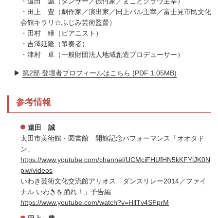
・遠田 誠（ダンサー／振付家／まことクラヴ主宰）
・田上 豊（劇作家／演出家／田上パル主宰／富士見市民文化
会館キラリ☆ふじみ芸術監督）
・田村 緑（ピアニスト）
・吉澤延隆（箏奏者）
・津村 卓（一般財団法人地域創造プロデューサー）
▶
第2部 登壇者プロフィールはこちら (PDF 1.05MB)
参考情報
遠田 誠
太田市美術館・図書館 開館記念パフォーマンス「オオタド
ン」
https://www.youtube.com/channel/UCMciFHUfHN5kKFYlJK0N
piw/videos
いわき芸術文化交流館アリオス「ダンスリレー2014／ファイ
ナル いわきを踊れ！」予告編
https://www.youtube.com/watch?v=HllTv4SFprM