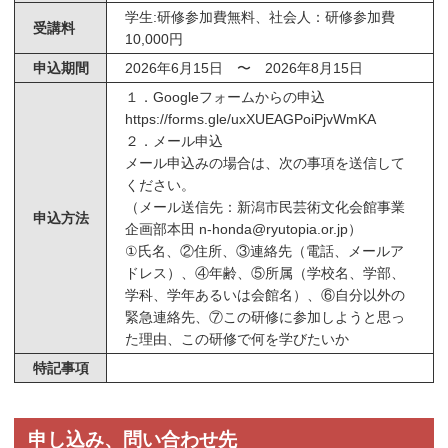
学生:研修参加費無料、社会人：研修参加費
受講料
10,000円
申込期間
2026年6月15日 〜 2026年8月15日
１．Googleフォームからの申込
https://forms.gle/uxXUEAGPoiPjvWmKA
２．メール申込
メール申込みの場合は、次の事項を送信して
ください。
（メール送信先：新潟市民芸術文化会館事業
申込方法
企画部本田 n-honda@ryutopia.or.jp）
①氏名、②住所、③連絡先（電話、メールア
ドレス）、④年齢、⑤所属（学校名、学部、
学科、学年あるいは会館名）、⑥自分以外の
緊急連絡先、⑦この研修に参加しようと思っ
た理由、この研修で何を学びたいか
特記事項
申し込み、問い合わせ先