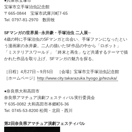
●兵庫県宝塚市
宝塚市立手塚治虫記念館
〒665-0844 宝塚市武庫川町7-65
Tel. 0797-81-2970 数田牧
SFマンガの世界展─永井豪・手塚治虫 二人展─
4歳の時に手塚治虫のSFマンガと出会い、手塚ファンになったとい
う漫画家の永井豪。二人の描いたSF作品の中から「ロボット」
「ミステリアスワールド」「終末と再生」など共通するテーマで描
かれた作品を取り上げ、SFマンガの魅力を探る。
［日程］4月27日～9月5日 ［会場］宝塚市立手塚治虫記念館
［ホームページ］
http://www.city.takarazuka.hyogo.jp/tezuka/
●奈良県大和高田市
奈良県アマチュア演劇フェスティバル実行委員会
〒635-0082 大和高田市本郷町6-36
Tel. 0745-53-8200 松岡・北田・西川
第2回奈良県アマチュア演劇フェスティバル