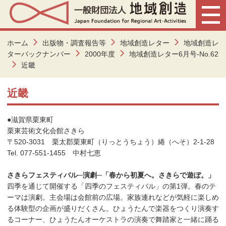
ホーム
出版物・調査報告等
地域創造レター
地域創造レ
ターバックナンバー
2000年度
地域創造レター6月号-No.62
近畿
近畿
●滋賀県栗東町
栗東芸術文化会館さきら
〒520-3031 栗太郡栗東町（りっとうちょう）綣（へそ）2-1-28
Tel. 077-551-1455 中村七恵
さきらフェスティバル─演劇─「春から初夏へ。さきらで遊ぼ。」
四季を通じて開催する「四季のフェスティバル」の第1弾。春のテ
ーマは演劇。主会場は会館前の広場。家族連れなどが気軽に楽しめ
る体験型の企画が盛りだくさん。ひょうたんで楽器をつくり演奏す
るコーナー、ひょうたんオーケストラの演奏で舞踏家と一緒に踊る