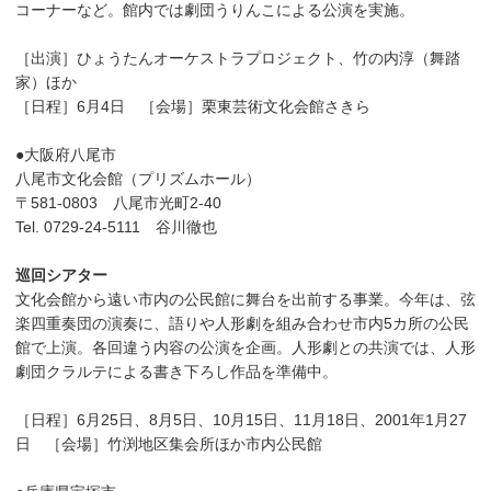
コーナーなど。館内では劇団うりんこによる公演を実施。
［出演］ひょうたんオーケストラプロジェクト、竹の内淳（舞踏
家）ほか
［日程］6月4日 ［会場］栗東芸術文化会館さきら
●大阪府八尾市
八尾市文化会館（プリズムホール）
〒581-0803 八尾市光町2-40
Tel. 0729-24-5111 谷川徹也
巡回シアター
文化会館から遠い市内の公民館に舞台を出前する事業。今年は、弦
楽四重奏団の演奏に、語りや人形劇を組み合わせ市内5カ所の公民
館で上演。各回違う内容の公演を企画。人形劇との共演では、人形
劇団クラルテによる書き下ろし作品を準備中。
［日程］6月25日、8月5日、10月15日、11月18日、2001年1月27
日 ［会場］竹渕地区集会所ほか市内公民館