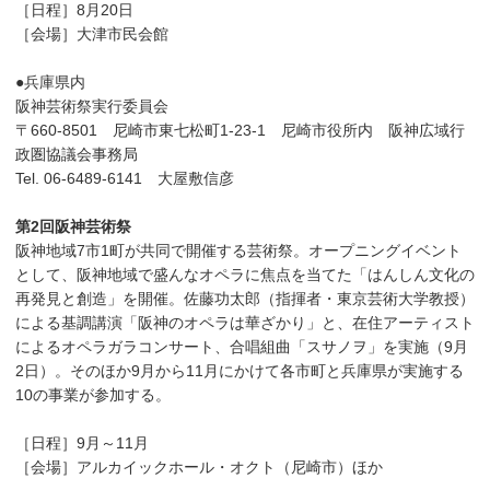
［日程］8月20日
［会場］大津市民会館
●兵庫県内
阪神芸術祭実行委員会
〒660-8501 尼崎市東七松町1-23-1 尼崎市役所内 阪神広域行
政圏協議会事務局
Tel. 06-6489-6141 大屋敷信彦
第2回阪神芸術祭
阪神地域7市1町が共同で開催する芸術祭。オープニングイベント
として、阪神地域で盛んなオペラに焦点を当てた「はんしん文化の
再発見と創造」を開催。佐藤功太郎（指揮者・東京芸術大学教授）
による基調講演「阪神のオペラは華ざかり」と、在住アーティスト
によるオペラガラコンサート、合唱組曲「スサノヲ」を実施（9月
2日）。そのほか9月から11月にかけて各市町と兵庫県が実施する
10の事業が参加する。
［日程］9月～11月
［会場］アルカイックホール・オクト（尼崎市）ほか