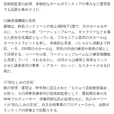
芸術総監督の起用、本格的なホールボランティアの導入など運営面
でも話題を集めそうだ。
◎練習場機能の充実
建物は、鉄筋コンクリートの地上4階地下1階で、大小ホールを中
心に、リハーサル室、ワークショップルーム、ギャラリーなどを備
えた総合文化施設となっている。プロセニアム形式の大ホールは、
オーケストラピットを有し、本格的な音楽、バレエから演劇まで対
応。一方、293席の小ホールは、市民の日頃の練習や発表の場とし
て活用する。リハーサル室、ワークショップルームなど練習場機能
も充実していて、それを生かし、10月からは練習と発表をリンク
させた講座形式の事業「シアター・カレッジ」をスタートさせる計
画だ。
◎“顔なじみの文化”
館の管理・運営は、昨年秋に設立された「ちりゅう芸術創造協会」
が担う。その理事長兼初代の芸術総監督として、愛知県出身の元
NHKプロデューサー、伊豫田静弘氏が起用された。氏のキーワー
ドが“顔なじみの文化”。自主企画事業のプロデュースから、会館ボ
ランティアの研修まで目配りする。