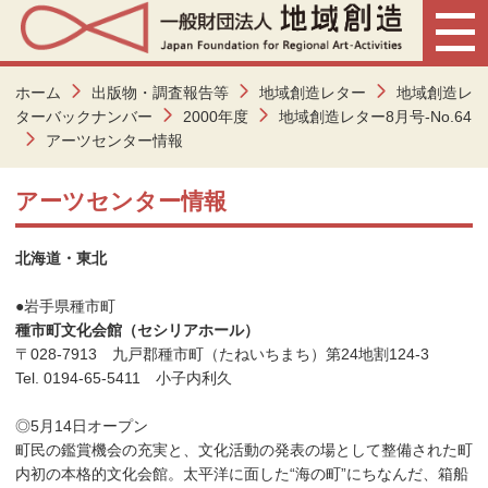
ホーム
出版物・調査報告等
地域創造レター
地域創造レ
ターバックナンバー
2000年度
地域創造レター8月号-No.64
アーツセンター情報
アーツセンター情報
北海道・東北
●岩手県種市町
種市町文化会館（セシリアホール）
〒028-7913 九戸郡種市町（たねいちまち）第24地割124-3
Tel. 0194-65-5411 小子内利久
◎5月14日オープン
町民の鑑賞機会の充実と、文化活動の発表の場として整備された町
内初の本格的文化会館。太平洋に面した“海の町”にちなんだ、箱船