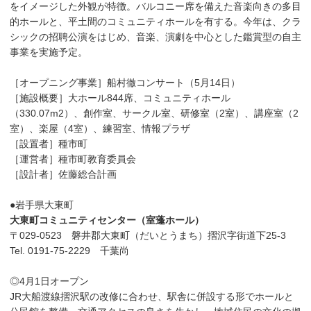
をイメージした外観が特徴。バルコニー席を備えた音楽向きの多目
的ホールと、平土間のコミュニティホールを有する。今年は、クラ
シックの招聘公演をはじめ、音楽、演劇を中心とした鑑賞型の自主
事業を実施予定。
［オープニング事業］船村徹コンサート（5月14日）
［施設概要］大ホール844席、コミュニティホール
（330.07m2）、創作室、サークル室、研修室（2室）、講座室（2
室）、楽屋（4室）、練習室、情報プラザ
［設置者］種市町
［運営者］種市町教育委員会
［設計者］佐藤総合計画
●岩手県大東町
大東町コミュニティセンター（室蓬ホール）
〒029-0523 磐井郡大東町（だいとうまち）摺沢字街道下25-3
Tel. 0191-75-2229 千葉尚
◎4月1日オープン
JR大船渡線摺沢駅の改修に合わせ、駅舎に併設する形でホールと