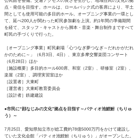
公民館を整備。交通アクセスの良さを生かし、地域住民の文化の拠
点・発信を目指す。ホールは、ロールバック式の客席により、平土
間としても使用可能の多目的ホール。オープニング事業の一環とし
て、延べ200人が関わった町民参加劇を上演。約1年間の準備期間
を経て、スタッフ・キャストから脚本・音楽・舞台制作まですべて
町民の手づくりで行った。
［オープニング事業］町民劇場「心つなぎ夢つなぎ～だれかがだれ
かのために～」（6月3日、4日）、東京多摩交響楽団コンサート
（6月28日）ほか
［施設概要］多目的ホール600席、和室（2室）、研修室（2室）、
楽屋（2室）、調理実習室ほか
［設置者］大東町
［運営者］大東町教育委員会
［設計者］鉄建建設
●市民に“顔なじみの文化”拠点を目指す～パティオ池鯉鮒（ちりゅ
う）～
7月25日、愛知県知立市が総工費約78億5000万円をかけて建設し
ていた文化会館「パティオ池鯉鮒（ちりゅう）」がオープンした。