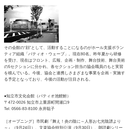
その会館の“顔”として、活動することになるのがホール支援ボラン
ティア組織「パティオ・ウェーブ」。現在80名。昨年夏から研修
を受け、現在はフロント、広報、企画・制作、舞台技術、舞台美術
の5セクションに分かれ、各セクション担当の協会職員のもと実習
を積んでいる。今後、協会と連携しさまざまな事業を企画・実施す
る予定となっており、今後の活動が注目される。
●知立市文化会館（パティオ池鯉鮒）
〒472-0026 知立市上重原町間瀬口9
Tel. 0566-83-8100 永井聡子
［オープニング］市民劇『舞え！炎の陰に～人形お七光陰譜より
～』（9月24日）、文楽協会特別公演（9月30日）、朗読劇シリー